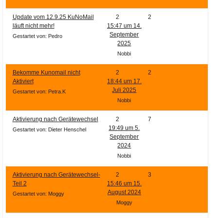
Ihre E-Mail
Adresse:
Update vom 12.9.25 KuNoMail
2
2
läuft nicht mehr!
15:47 um 14.
E-Mail
September
Gestartet von: Pedro
2025
Nobbi
E-Mail bestätigen
Bekomme Kunomail nicht
2
2
Aktiviert
18:44 um 17.
Juli 2025
Gestartet von: Petra.K
Nobbi
Aktivierung nach Gerätewechsel
2
7
19:49 um 5.
Gestartet von: Dieter Henschel
September
2024
Nobbi
Aktivierung nach Gerätewechsel-
2
3
Teil 2
15:46 um 15.
August 2024
Gestartet von: Moggy
Moggy