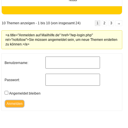
Nobbi
10 Themen anzeigen - 1 bis 10 (von insgesamt 24)
1
2
3
→
<a title="Anmelden auf Mailhilfe.de" href="/wp-login.php"
rel="nofollow">Sie müssen angemeldet sein, um neue Themen erstellen
zu können.</a>
Benutzername:
Passwort:
Angemeldet bleiben
Anmelden