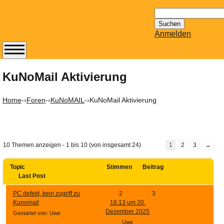
Suchen
nach:
Anmelden
Abonnieren Sie den
14-tägig
KuNoMail Aktivierung
erscheinenden
Newsletter von
Home
-›
Foren
-›
KuNoMAIL
-›
KuNoMail Aktivierung
Mailhilfe.de
kostenlos.
Der ständig aktuelle
Tipps zu Thema
10 Themen anzeigen - 1 bis 10 (von insgesamt 24)
1
2
3
→
Email für Sie
bereithält!
Topic
Stimmen
Beitrag
Wie z.B. Outlook,
Last Post
GMail, Thunderbird
PC defekt, kein zugriff zu
2
3
oder auch
Kunomail
16:13 um 20.
KuNoMail, usw.
Dezember 2025
Gestartet von: Uwe
Uwe