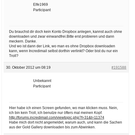
Elfe1969
Participant
Du brauchst dir doch kein Konto Dropbox anlegen, kannst auch ohne
downloaden und zwar einwandfrei.Bitte erst probieren und dann
meckern. Danke.
Und wo ist dann der Link, wo man es ohne Dropbox downloaden
kann, wenn Incredimail selbst dorthin verlinkt? Oder bist du nur ein
Troll?
30. Oktober 2012 um 08:19
#191588
Unbekannt
Participant
Hier habe ich einen Screen gefunden, wo man klicken muss. Nein,
ich bin kein Troll, ich benutze nur öfters mal meinen Kopf.
http://forums.incredimail.com/viewtopic.php?f=31&t=11374
Habe mich dort nicht angemeldet, warum auch, und kann die Sachen
aus der Gold Gallery downloaden bis zum Abwinken.