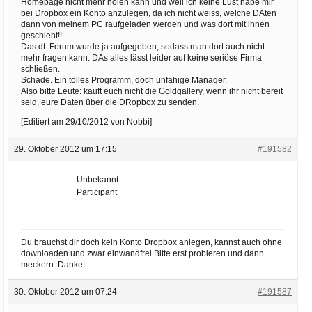
Homepage nicht mehr holen kann und weil ich keine Lust habe mir
bei Dropbox ein Konto anzulegen, da ich nicht weiss, welche DAten
dann von meinem PC raufgeladen werden und was dort mit ihnen
geschieht!!
Das dt. Forum wurde ja aufgegeben, sodass man dort auch nicht
mehr fragen kann. DAs alles lässt leider auf keine seriöse Firma
schließen.
Schade. Ein tolles Programm, doch unfähige Manager.
Also bitte Leute: kauft euch nicht die Goldgallery, wenn ihr nicht bereit
seid, eure Daten über die DRopbox zu senden.
[Editiert am 29/10/2012 von Nobbi]
29. Oktober 2012 um 17:15
#191582
Unbekannt
Participant
Du brauchst dir doch kein Konto Dropbox anlegen, kannst auch ohne
downloaden und zwar einwandfrei.Bitte erst probieren und dann
meckern. Danke.
30. Oktober 2012 um 07:24
#191587