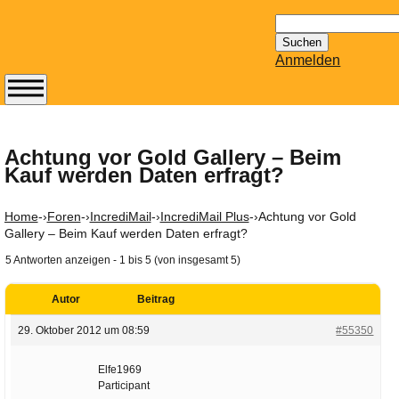
Suchen
nach:
Anmelden
Abonnieren Sie den
14-tägig
erscheinenden
Achtung vor Gold Gallery – Beim
Kauf werden Daten erfragt?
Newsletter von
Mailhilfe.de
kostenlos.
Home
-›
Foren
-›
IncrediMail
-›
IncrediMail Plus
-›
Achtung vor Gold
Der ständig aktuelle
Gallery – Beim Kauf werden Daten erfragt?
Tipps zu Thema
5 Antworten anzeigen - 1 bis 5 (von insgesamt 5)
Email für Sie
bereithält!
Autor
Beitrag
Wie z.B. Outlook,
29. Oktober 2012 um 08:59
#55350
GMail, Thunderbird
oder auch
Elfe1969
KuNoMail, usw.
Participant