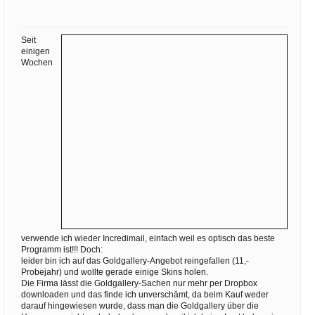
Ihre E-Mail
Adresse:
Seit
E-Mail
einigen
Wochen
E-Mail bestätigen
verwende ich wieder Incredimail, einfach weil es optisch das beste
Programm ist!!! Doch:
leider bin ich auf das Goldgallery-Angebot reingefallen (11,-
Probejahr) und wollte gerade einige Skins holen.
Die Firma lässt die Goldgallery-Sachen nur mehr per Dropbox
downloaden und das finde ich unverschämt, da beim Kauf weder
darauf hingewiesen wurde, dass man die Goldgallery über die