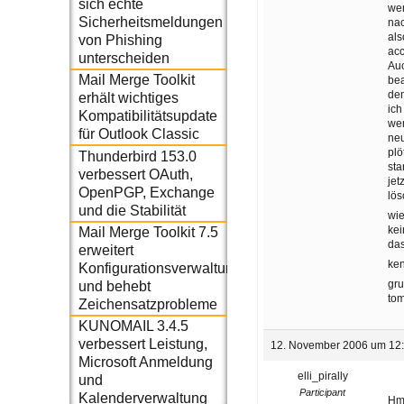
sich echte
wen
Sicherheitsmeldungen
nac
als
von Phishing
ac
unterscheiden
Auc
Mail Merge Toolkit
bea
dem
erhält wichtiges
ich
Kompatibilitätsupdate
wen
für Outlook Classic
neu
plö
Thunderbird 153.0
sta
verbessert OAuth,
jet
OpenPGP, Exchange
lös
und die Stabilität
wie
ke
Mail Merge Toolkit 7.5
das
erweitert
ken
Konfigurationsverwaltung
gr
und behebt
to
Zeichensatzprobleme
KUNOMAIL 3.4.5
verbessert Leistung,
12. November 2006 um 12
Microsoft Anmeldung
elli_pirally
und
Participant
Kalenderverwaltung
Hmm