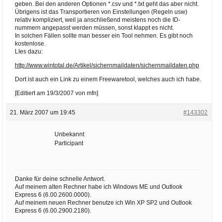
geben. Bei den anderen Optionen *.csv und *.txt geht das aber nicht.
Übrigens ist das Transportieren von Einstellungen (Regeln usw)
relativ kompliziert, weil ja anschließend meistens noch die ID-
nummern angepasst werden müssen, sonst klappt es nicht.
In solchen Fällen sollte man besser ein Tool nehmen. Es gibt noch
kostenlose.
LIes dazu:
http://www.wintotal.de/Artikel/sichernmaildaten/sichernmaildaten.php
Dort ist auch ein Link zu einem Freewaretool, welches auch ich habe.
[Editiert am 19/3/2007 von mfn]
21. März 2007 um 19:45
#143302
Unbekannt
Participant
Danke für deine schnelle Antwort.
Auf meinem alten Rechner habe ich Windows ME und Outlook
Express 6 (6.00.2600.0000).
Auf meinem neuen Rechner benutze ich Win XP SP2 und Outlook
Express 6 (6.00.2900.2180).