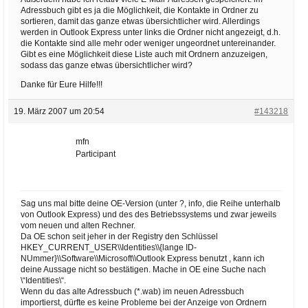
Adressbuch gibt es ja die Möglichkeit, die Kontakte in Ordner zu
sortieren, damit das ganze etwas übersichtlicher wird. Allerdings
werden in Outlook Express unter links die Ordner nicht angezeigt, d.h.
die Kontakte sind alle mehr oder weniger ungeordnet untereinander.
Gibt es eine Möglichkeit diese Liste auch mit Ordnern anzuzeigen,
sodass das ganze etwas übersichtlicher wird?
Danke für Eure Hilfe!!!
19. März 2007 um 20:54
#143218
mfn
Participant
Sag uns mal bitte deine OE-Version (unter ?, info, die Reihe unterhalb
von Outlook Express) und des des Betriebssystems und zwar jeweils
vom neuen und alten Rechner.
Da OE schon seit jeher in der Registry den Schlüssel
HKEY_CURRENT_USER\\Identities\\{lange ID-
NUmmer}\\Software\\Microsoft\\Outlook Express benutzt , kann ich
deine Aussage nicht so bestätigen. Mache in OE eine Suche nach
\“Identities\“.
Wenn du das alte Adressbuch (*.wab) im neuen Adressbuch
importierst, dürfte es keine Probleme bei der Anzeige von Ordnern