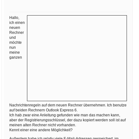
Ihre E-Mail
Adresse:
Hallo,
E-Mail
ich einen
neuen
Rechner
und
E-Mail bestätigen
möchte
nun
meine
ganzen
Nachrichtenregeln auf dem neuen Rechner übernehmen. Ich benutze
auf beiden Rechnern Outlook Express 6.
Ich hab zwar eine Anleitung gefunden wie man das machen kann,
aber der Registrierungsschlüssel, der dazu kopiert werden soll ist auf
meinen alten Rechner nicht vorhanden.
Kennt einer eine andere Möglichkeit?
Außerdem habe ich relativ viele E-Mail-Adressen gespeichert. im