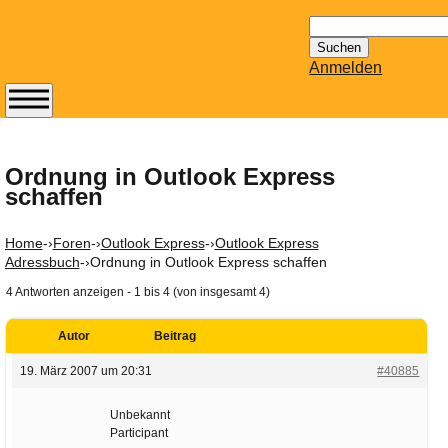
Suchen
nach:
Anmelden
Abonnieren Sie den
14-tägig
erscheinenden
Ordnung in Outlook Express
schaffen
Newsletter von
Mailhilfe.de
kostenlos.
Home
-›
Foren
-›
Outlook Express
-›
Outlook Express
Der ständig aktuelle
Adressbuch
-›
Ordnung in Outlook Express schaffen
Tipps zu Thema
4 Antworten anzeigen - 1 bis 4 (von insgesamt 4)
Email für Sie
bereithält!
Autor
Beitrag
Wie z.B. Outlook,
19. März 2007 um 20:31
#40885
GMail, Thunderbird
oder auch
Unbekannt
KuNoMail, usw.
Participant