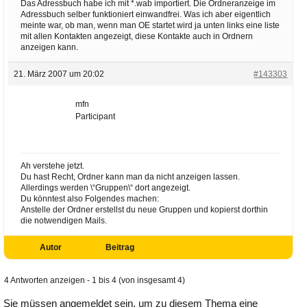
Das Adressbuch habe ich mit *.wab importiert. Die Ordneranzeige im
Adressbuch selber funktioniert einwandfrei. Was ich aber eigentlich
meinte war, ob man, wenn man OE startet wird ja unten links eine liste
mit allen Kontakten angezeigt, diese Kontakte auch in Ordnern
anzeigen kann.
21. März 2007 um 20:02
#143303
mfn
Participant
Ah verstehe jetzt.
Du hast Recht, Ordner kann man da nicht anzeigen lassen.
Allerdings werden \“Gruppen\“ dort angezeigt.
Du könntest also Folgendes machen:
Anstelle der Ordner erstellst du neue Gruppen und kopierst dorthin
die notwendigen Mails.
Autor
Beitrag
4 Antworten anzeigen - 1 bis 4 (von insgesamt 4)
Sie müssen angemeldet sein, um zu diesem Thema eine