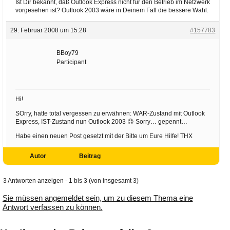
Ist Dir bekannt, daß Outlook Express nicht für den Betrieb im Netzwerk
vorgesehen ist? Outlook 2003 wäre in Deinem Fall die bessere Wahl.
29. Februar 2008 um 15:28
#157783
BBoy79
Participant
Hi!
SOrry, hatte total vergessen zu erwähnen: WAR-Zustand mit Outlook
Express, IST-Zustand nun Outlook 2003 😉 Sorry… gepennt…
Habe einen neuen Post gesetzt mit der Bitte um Eure Hilfe! THX
Autor
Beitrag
3 Antworten anzeigen - 1 bis 3 (von insgesamt 3)
Sie müssen angemeldet sein, um zu diesem Thema eine
Antwort verfassen zu können.