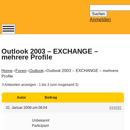
Suchen
nach:
Anmelden
Abonnieren Sie den
14-tägig
erscheinenden
Outlook 2003 – EXCHANGE –
mehrere Profile
Newsletter von
Mailhilfe.de
kostenlos.
Home
-›
Foren
-›
Outlook
-›
Outlook 2003 – EXCHANGE – mehrere
Der ständig aktuelle
Profile
Tipps zu Thema
3 Antworten anzeigen - 1 bis 3 (von insgesamt 3)
Email für Sie
bereithält!
Autor
Beitrag
Wie z.B. Outlook,
31. Januar 2008 um 08:04
#44692
GMail, Thunderbird
oder auch
Unbekannt
KuNoMail, usw.
Participant