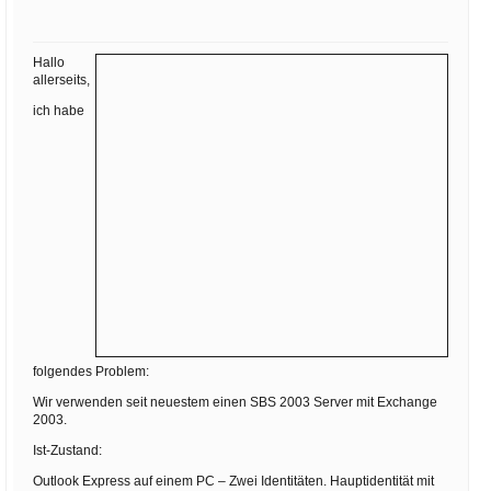
Ihre E-Mail
Adresse:
Hallo
E-Mail
allerseits,
ich habe
E-Mail bestätigen
folgendes Problem:
Wir verwenden seit neuestem einen SBS 2003 Server mit Exchange
2003.
Ist-Zustand:
Outlook Express auf einem PC – Zwei Identitäten. Hauptidentität mit