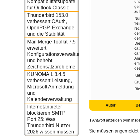
Kompatibilitätsupdate
und
gel
für Outlook Classic
zu 
Thunderbird 153.0
Nun
verbessert OAuth,
fle
OpenPGP, Exchange
rec
den
und die Stabilität
gef
Mail Merge Toolkit 7.5
Die
erweitert
ca 
ca 
Konfigurationsverwaltung
Am 
und behebt
ema
Zeichensatzprobleme
gez
KUNOMAIL 3.4.5
Kan
verbessert Leistung,
Gr
Microsoft Anmeldung
Ri
und
Kalenderverwaltung
Autor
Be
Internetanbieter
blockieren SMTP
Port 25: Was
1 Antwort anzeigen (von insg
Thunderbird Nutzer
Sie müssen angemeldet 
2026 wissen müssen