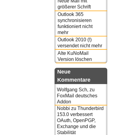
Neue Mail mit
größerer Schrift
Outlook 365
synchronisieren
funktioniert nicht
mehr
Outlook 2010 (!)
versendet nicht mehr
Alte KuNoMail
Version löschen
Neue
Kommentare
Wolfgang Sch,
zu
FoxMail deutsches
Addon
Nobbi
zu
Thunderbird
153.0 verbessert
OAuth, OpenPGP,
Exchange und die
Stabilität