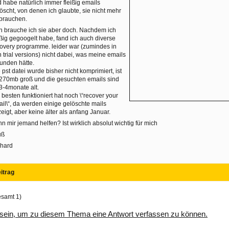
 habe natürlich immer fleißig emails
öscht, von denen ich glaubte, sie nicht mehr
brauchen.
 brauche ich sie aber doch. Nachdem ich
ißig gegoogelt habe, fand ich auch diverse
overy programme. leider war (zumindes in
 trial versions) nicht dabei, was meine emails
unden hätte.
 pst datei wurde bisher nicht komprimiert, ist
270mb groß und die gesuchten emails sind
3-4monate alt.
besten funktioniert hat noch \“recover your
il\“, da werden einige gelöschte mails
eigt, aber keine älter als anfang Januar.
n mir jemand helfen? Ist wirklich absolut wichtig für mich
uß
chard
itrag
esamt 1)
sein, um zu diesem Thema eine Antwort verfassen zu können.