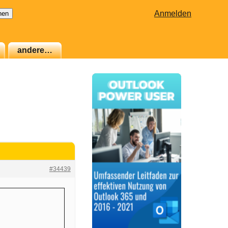
Anmelden
andere…
#34439