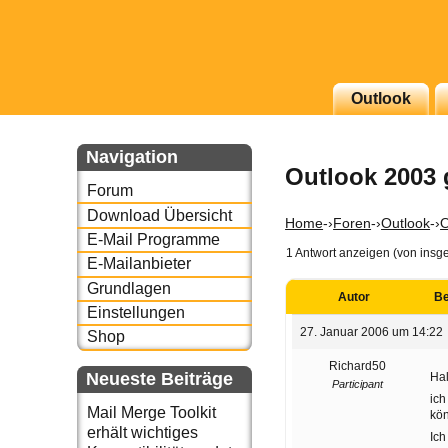
g erscheinenden Newsletter
Outlook
zu Thema Email für Sie
Navigation
Outlook 2003 
underbird oder auch
Forum
Download Übersicht
Home
-›
Foren
-›
Outlook
-›
O
E-Mail Programme
1 Antwort anzeigen (von insg
E-Mailanbieter
Grundlagen
Autor
Be
Einstellungen
27. Januar 2006 um 14:22
Shop
Richard50
Neueste Beiträge
Hal
Participant
ich
Mail Merge Toolkit
kö
erhält wichtiges
Ich