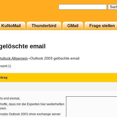
Suchen
nach:
KuNoMail
Thunderbird
GMail
Frage stellen
gelöschte email
utlook Allgemein
-›
Outlook 2003 gelöschte email
esamt 1)
itrag
lo erst einmal,
 hoffe, dass mir die Experten hier weiterhelfen
nnen.
 nutze Outlook 2003 ohne exchange server