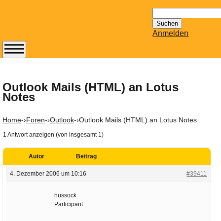
Suchen
nach:
Anmelden
Abonnieren Sie den
14-tägig
erscheinenden
Outlook Mails (HTML) an Lotus
Notes
Newsletter von
Mailhilfe.de
kostenlos.
Home
-›
Foren
-›
Outlook
-›
Outlook Mails (HTML) an Lotus Notes
Der ständig aktuelle
1 Antwort anzeigen (von insgesamt 1)
Tipps zu Thema
Email für Sie
Autor
Beitrag
bereithält!
Wie z.B. Outlook,
4. Dezember 2006 um 10:16
#39411
GMail, Thunderbird
hussock
oder auch
Participant
KuNoMail, usw.