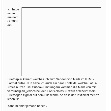
Ihre E-Mail
Adresse:
Ich habe
mir in
E-Mail
meinem
OL2003
ein
E-Mail bestätigen
Briefpapier kreiert, welches ich zum Senden von Mails im HTML-
Format nutze. Nun habe ich auch ein paar Kontakte, welche Lotus-
Notes nutzen. Bei Outlook-Empfängern kommen die Mails von mir
vernünftig an, jedoch bei den Lotus-Notes Nutzern erscheint mein
Briefbogen zigmal auf dem Bildschirm, so dass der Text nicht mehr zu
lesen ist.
Kann mir hier jemand helfen?