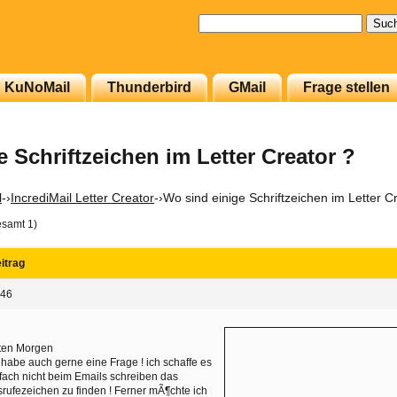
Suchen
nach:
KuNoMail
Thunderbird
GMail
Frage stellen
 Schriftzeichen im Letter Creator ?
l
-›
IncrediMail Letter Creator
-›
Wo sind einige Schriftzeichen im Letter C
esamt 1)
itrag
:46
ten Morgen
 habe auch gerne eine Frage ! ich schaffe es
fach nicht beim Emails schreiben das
rufezeichen zu finden ! Ferner mÃ¶chte ich