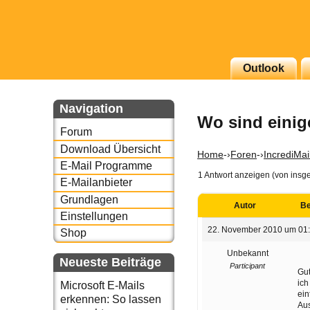
Outlook
g erscheinenden Newsletter
zu Thema Email für Sie
Navigation
Wo sind einige
Forum
underbird oder auch
Download Übersicht
Home
-›
Foren
-›
IncrediMai
E-Mail Programme
1 Antwort anzeigen (von insg
E-Mailanbieter
Grundlagen
Autor
Be
Einstellungen
22. November 2010 um 01
Shop
Unbekannt
Neueste Beiträge
Participant
Gu
ich
Microsoft E-Mails
ein
erkennen: So lassen
Aus