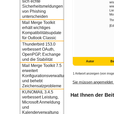
sich echte
wis
Sicherheitsmeldungen
wie
Li
von Phishing
Mo
unterscheiden
Thr
Mail Merge Toolkit
[Ed
erhält wichtiges
Kompatibilitätsupdate
für Outlook Classic
Thunderbird 153.0
verbessert OAuth,
OpenPGP, Exchange
und die Stabilität
Autor
Be
Mail Merge Toolkit 7.5
erweitert
1 Antwort anzeigen (von insg
Konfigurationsverwaltung
und behebt
Sie müssen angemeldet 
Zeichensatzprobleme
KUNOMAIL 3.4.5
Hat Ihnen der Bei
verbessert Leistung,
Microsoft Anmeldung
und
Kalenderverwaltung