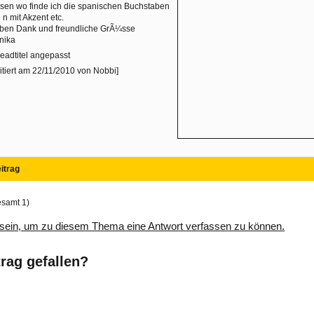
sen wo finde ich die spanischen Buchstaben
 n mit Akzent etc.
eben Dank und freundliche GrÃ¼sse
nika
eadtitel angepasst
itiert am 22/11/2010 von Nobbi]
itrag
esamt 1)
sein, um zu diesem Thema eine Antwort verfassen zu können.
trag gefallen?