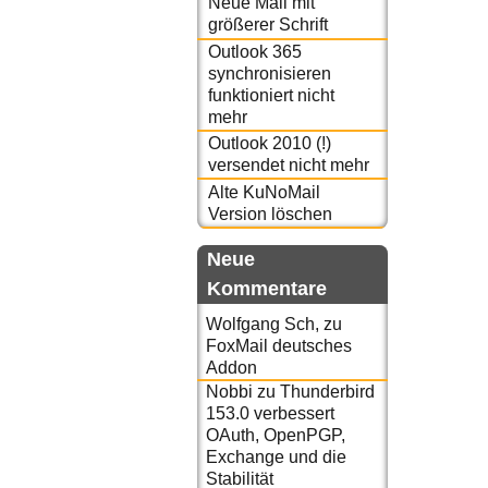
Neue Mail mit
größerer Schrift
Outlook 365
synchronisieren
funktioniert nicht
mehr
Outlook 2010 (!)
versendet nicht mehr
Alte KuNoMail
Version löschen
Neue
Kommentare
Wolfgang Sch,
zu
FoxMail deutsches
Addon
Nobbi
zu
Thunderbird
153.0 verbessert
OAuth, OpenPGP,
Exchange und die
Stabilität