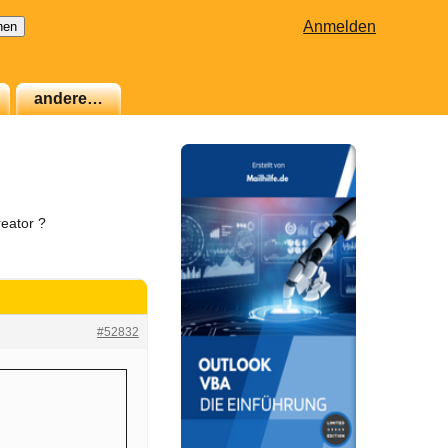
Anmelden
andere…
reator ?
#52832