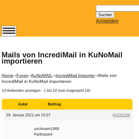
Suchen
nach:
Anmelden
Abonnieren Sie den
14-tägig
erscheinenden
Mails von IncrediMail in KuNoMail
importieren
Newsletter von
Mailhilfe.de
kostenlos.
Home
-›
Foren
-›
KuNoMAIL
-›
IncrediMail Importer
-›
Mails von
Der ständig aktuelle
IncrediMail in KuNoMail importieren
Tipps zu Thema
10 Antworten anzeigen - 1 bis 10 (von insgesamt 10)
Email für Sie
bereithält!
Autor
Beitrag
Wie z.B. Outlook,
29. Januar 2021 um 15:07
#1026238
GMail, Thunderbird
oder auch
unclesam1968
KuNoMail, usw.
Participant