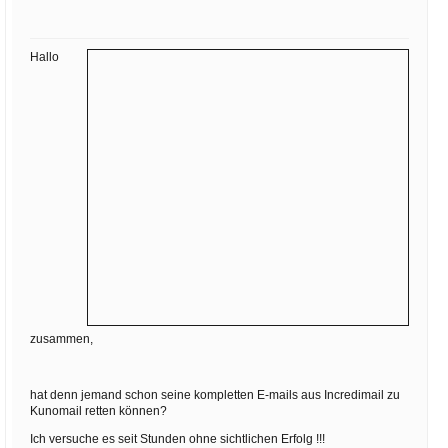
Ihre E-Mail
Adresse:
Hallo
E-Mail
E-Mail bestätigen
zusammen,
hat denn jemand schon seine kompletten E-mails aus Incredimail zu
Kunomail retten können?
Ich versuche es seit Stunden ohne sichtlichen Erfolg !!!