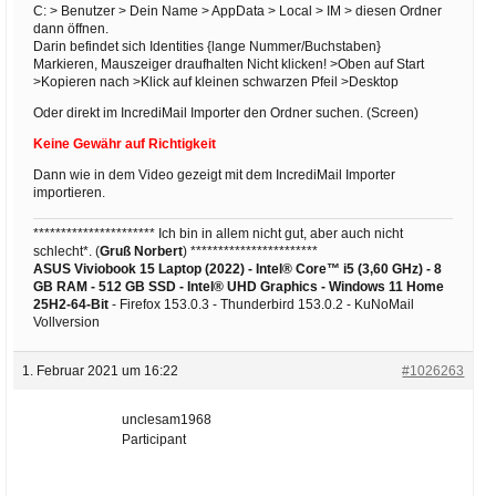
C: > Benutzer > Dein Name > AppData > Local > IM > diesen Ordner
dann öffnen.
Darin befindet sich Identities {lange Nummer/Buchstaben}
Markieren, Mauszeiger draufhalten Nicht klicken! >Oben auf Start
>Kopieren nach >Klick auf kleinen schwarzen Pfeil >Desktop
Oder direkt im IncrediMail Importer den Ordner suchen. (Screen)
Keine Gewähr auf Richtigkeit
Dann wie in dem Video gezeigt mit dem IncrediMail Importer
importieren.
********************** Ich bin in allem nicht gut, aber auch nicht
schlecht*. (
Gruß Norbert
) ***********************
ASUS Viviobook 15 Laptop (2022) - Intel® Core™ i5 (3,60 GHz) - 8
GB RAM - 512 GB SSD - Intel® UHD Graphics -
Windows 11 Home
25H2-64-Bit
- Firefox 153.0.3 - Thunderbird 153.0.2 - KuNoMail
Vollversion
1. Februar 2021 um 16:22
#1026263
unclesam1968
Participant