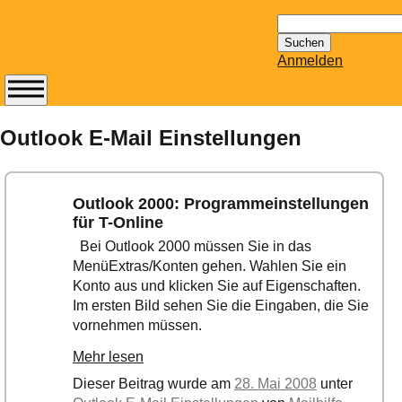
Suchen
nach:
Anmelden
Abonnieren Sie den
14-tägig
Outlook E-Mail Einstellungen
erscheinenden
Newsletter von
Mailhilfe.de
Outlook 2000: Programmeinstellungen
kostenlos.
für T-Online
Der ständig aktuelle
Bei Outlook 2000 müssen Sie in das
Tipps zu Thema
MenüExtras/Konten gehen. Wahlen Sie ein
Email für Sie
Konto aus und klicken Sie auf Eigenschaften.
bereithält!
Im ersten Bild sehen Sie die Eingaben, die Sie
Wie z.B. Outlook,
vornehmen müssen.
GMail, Thunderbird
Mehr lesen
oder auch
KuNoMail, usw.
Dieser Beitrag wurde am
28. Mai 2008
unter