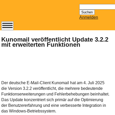
Suchen
nach:
Anmelden
Abonnieren Sie den
14-tägig
Kunomail veröffentlicht Update 3.2.2
mit erweiterten Funktionen
erscheinenden
Newsletter von
Mailhilfe.de
kostenlos.
Der ständig aktuelle
Tipps zu Thema
Email für Sie
Der deutsche E-Mail-Client Kunomail hat am 4. Juli 2025
bereithält!
die Version 3.2.2 veröffentlicht, die mehrere bedeutende
Wie z.B. Outlook,
Funktionserweiterungen und Fehlerbehebungen beinhaltet.
GMail, Thunderbird
Das Update konzentriert sich primär auf die Optimierung
oder auch
der Benutzererfahrung und eine verbesserte Integration in
KuNoMail, usw.
das Windows-Betriebssystem.