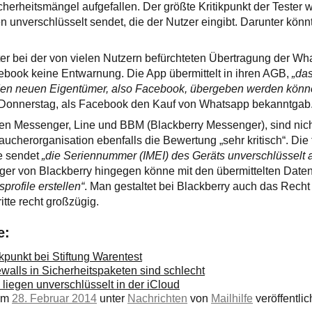
herheitsmängel aufgefallen. Der größte Kritikpunkt der Tester w
en unverschlüsselt sendet, die der Nutzer eingibt. Darunter kön
.
er bei der von vielen Nutzern befürchteten Übertragung der W
ebook keine Entwarnung. Die App übermittelt in ihren AGB,
„da
den neuen Eigentümer, also Facebook, übergeben werden könn
 Donnerstag, als Facebook den Kauf von Whatsapp bekanntgab
en Messenger, Line und BBM (Blackberry Messenger), sind nich
aucherorganisation ebenfalls die Bewertung „sehr kritisch“. Die 
e sendet
„die Seriennummer (IMEI) des Geräts unverschlüsselt a
ger von Blackberry hingegen könne mit den übermittelten Daten
profile erstellen“
. Man gestaltet bei Blackberry auch das Recht
tte recht großzügig.
e:
kpunkt bei Stiftung Warentest
ewalls in Sicherheitspaketen sind schlecht
iegen unverschlüsselt in der iCloud
 am
28. Februar 2014
unter
Nachrichten
von
Mailhilfe
veröffentlich