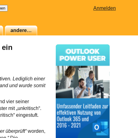
Anmelden
andere…
 ein
tiven. Lediglich einer
tand und wurde somit
d vier seiner
r mit „unkritisch“.
tisch“ eingestuft.
r überprüft“
worden,
en.“
Die