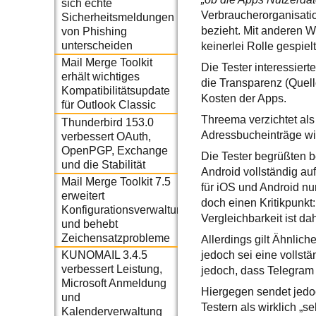
sich echte
Verbraucherorganisatio
Sicherheitsmeldungen
bezieht. Mit anderen 
von Phishing
unterscheiden
keinerlei Rolle gespielt
Mail Merge Toolkit
Die Tester interessiert
erhält wichtiges
die Transparenz (Quell
Kompatibilitätsupdate
Kosten der Apps.
für Outlook Classic
Threema verzichtet als 
Thunderbird 153.0
Adressbucheinträge wi
verbessert OAuth,
OpenPGP, Exchange
Die Tester begrüßten b
und die Stabilität
Android vollständig au
Mail Merge Toolkit 7.5
für iOS und Android nu
erweitert
doch einen Kritikpunkt
Konfigurationsverwaltung
Vergleichbarkeit ist d
und behebt
Zeichensatzprobleme
Allerdings gilt Ähnlich
jedoch sei eine vollst
KUNOMAIL 3.4.5
verbessert Leistung,
jedoch, dass Telegram
Microsoft Anmeldung
Hiergegen sendet jedo
und
Testern als wirklich „s
Kalenderverwaltung