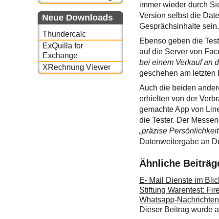
immer wieder durch Sic
Version selbst die Dat
Neue Downloads
Gesprächsinhalte sein
Thundercalc
Ebenso geben die Test
ExQuilla for
auf die Server von Fac
Exchange
bei einem Verkauf an 
XRechnung Viewer
geschehen am letzten
Auch die beiden ander
erhielten von der Verbr
gemachte App von Lin
die Tester. Der Messen
„präzise Persönlichkeits
Datenweitergabe an Dri
Ähnliche Beiträg
E- Mail Dienste im Blic
Stiftung Warentest: Fir
Whatsapp-Nachrichten l
Dieser Beitrag wurde