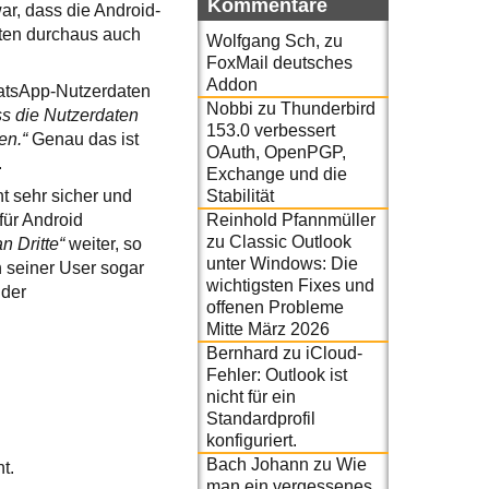
Kommentare
ar, dass die Android-
nten durchaus auch
Wolfgang Sch,
zu
FoxMail deutsches
Addon
hatsApp-Nutzerdaten
Nobbi
zu
Thunderbird
ss die Nutzerdaten
153.0 verbessert
en.“
Genau das ist
OAuth, OpenPGP,
.
Exchange und die
Stabilität
t sehr sicher und
Reinhold Pfannmüller
für Android
zu
Classic Outlook
n Dritte“
weiter, so
unter Windows: Die
 seiner User sogar
wichtigsten Fixes und
 der
offenen Probleme
Mitte März 2026
Bernhard
zu
iCloud-
Fehler: Outlook ist
nicht für ein
Standardprofil
konfiguriert.
Bach Johann
zu
Wie
t.
man ein vergessenes