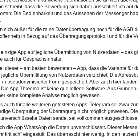
n schreibt, dass die Bewertung sich daher ausschließlich auf 
Worten: Die Bedienbarkeit und das Aussehen der Messenger hab
.
en sich außer für die reine Datenübertragung noch für die AGB de
offenheit) in Bezug auf das Übertragungsprotokoll und für die V
einzige App auf jegliche Übermittlung von Nutzerdaten – das gil
e auch für Gesprächsinhalte.
ei dieser – am besten bewerteten – App, dass die Variante für 
f jegliche Übermittlung von Nutzerdaten verzichtet. Die Adress
r in pseudonymisierter Form gespeichert. Aber auch hier fanden
: Die App Threema ist keine quelloffene Software. Aus Gründen
aher keine komplette Analyse möglich gewesen.
es auch für alle weiteren getesteten Apps. Telegram sei zwar zum
ändige Überprüfung der Übertragung nicht möglich gewesen. Die
 unverschlüsselte Daten sende, sei vollkommen ausgeschlosse
ch die App WhatsApp die Daten unverschlüsselt. Dieser Mess
ehr kritisch“ eingestuft. Das überrascht hier wenig. In den letzte