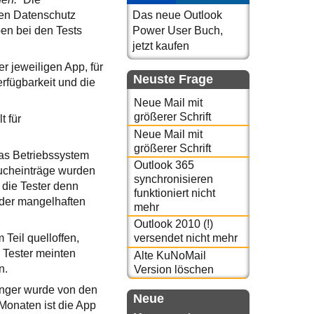
den Datenschutz
Das neue Outlook
en bei den Tests
Power User Buch,
jetzt kaufen
r jeweiligen App, für
Neuste Frage
erfügbarkeit und die
Neue Mail mit
größerer Schrift
t für
Neue Mail mit
größerer Schrift
das Betriebssystem
Outlook 365
bucheinträge wurden
synchronisieren
 die Tester denn
funktioniert nicht
 der mangelhaften
mehr
Outlook 2010 (!)
 Teil quelloffen,
versendet nicht mehr
 Tester meinten
Alte KuNoMail
n.
Version löschen
enger wurde von den
Neue
n Monaten ist die App