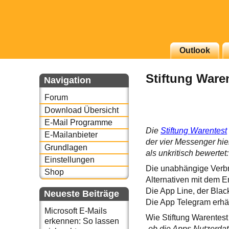
g erscheinenden Newsletter
Outlook
zu Thema Email für Sie
Stiftung Waren
Navigation
underbird oder auch
Forum
Download Übersicht
E-Mail Programme
Die
Stiftung Warentest
E-Mailanbieter
der vier Messenger hie
Grundlagen
als unkritisch bewerte
Einstellungen
Die unabhängige Verbr
Shop
Alternativen mit dem E
Die App Line, der Blac
Neueste Beiträge
Die App Telegram erhält
Microsoft E-Mails
Wie Stiftung Warentest 
erkennen: So lassen
„ob die Apps Nutzerdat