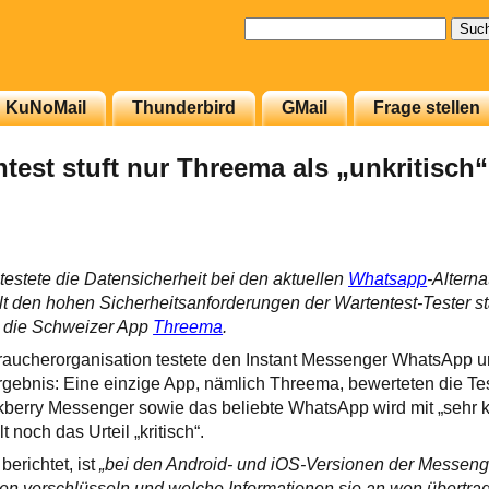
Suchen
nach:
KuNoMail
Thunderbird
GMail
Frage stellen
test stuft nur Threema als „unkritisch“
testete die Datensicherheit bei den aktuellen
Whatsapp
-Alterna
lt den hohen Sicherheitsanforderungen der Wartentest-Tester s
t: die Schweizer App
Threema
.
aucherorganisation testete den Instant Messenger WhatsApp un
rgebnis: Eine einzige App, nämlich Threema, bewerteten die Teste
kberry Messenger sowie das beliebte WhatsApp wird mit „sehr kri
 noch das Urteil „kritisch“.
berichtet, ist
„bei den Android- und iOS-Versionen der Messenge
en verschlüsseln und welche Informationen sie an wen übertrag