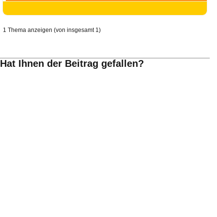
Ihre E-Mail
Adresse:
E-Mail
1 Thema anzeigen (von insgesamt 1)
E-Mail bestätigen
Hat Ihnen der Beitrag gefallen?