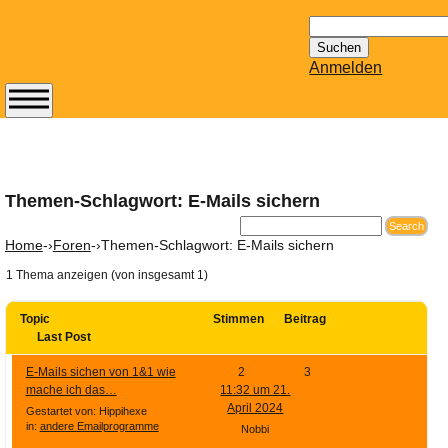
Suchen
nach:
Anmelden
Abonnieren Sie den
14-tägig
erscheinenden
Newsletter von
Themen-Schlagwort: E-Mails sichern
Mailhilfe.de
kostenlos.
Home
-›
Foren
-›
Themen-Schlagwort: E-Mails sichern
Der ständig aktuelle
1 Thema anzeigen (von insgesamt 1)
Tipps zu Thema
Email für Sie
Topic
Stimmen
Beitrag
bereithält!
Last Post
Wie z.B. Outlook,
E-Mails sichen von 1&1 wie
2
3
GMail, Thunderbird
mache ich das…
11:32 um 21.
oder auch
April 2024
Gestartet von: Hippihexe
KuNoMail, usw.
in:
andere Emailprogramme
Nobbi