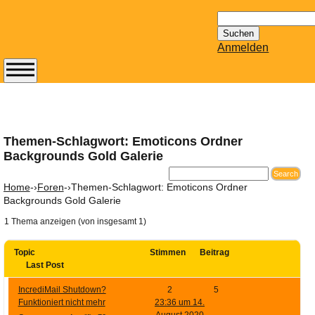
Suchen
nach:
Anmelden
Abonnieren Sie den
14-tägig
erscheinenden
Newsletter von
Themen-Schlagwort: Emoticons Ordner
Mailhilfe.de
Backgrounds Gold Galerie
kostenlos.
Der ständig aktuelle
Home
-›
Foren
-›
Themen-Schlagwort: Emoticons Ordner
Tipps zu Thema
Backgrounds Gold Galerie
Email für Sie
1 Thema anzeigen (von insgesamt 1)
bereithält!
Wie z.B. Outlook,
Topic
Stimmen
Beitrag
GMail, Thunderbird
Last Post
oder auch
IncrediMail Shutdown?
2
5
KuNoMail, usw.
Funktioniert nicht mehr
23:36 um 14.