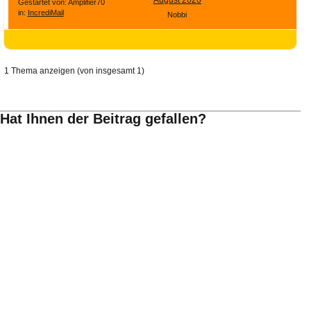
August 2020
Ihre E-Mail
Gestartet von: Amplifier70
in:
IncrediMail
Nobbi
Adresse:
E-Mail
1 Thema anzeigen (von insgesamt 1)
E-Mail bestätigen
Hat Ihnen der Beitrag gefallen?