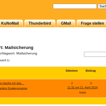
Suchen
nach:
KuNoMail
Thunderbird
GMail
Frage stellen
: Mailsicherung
hlagwort: Mailsicherung
samt 1)
Stimmen
Beitrag
wie mache ich das…
2
3
11:32 um 21. April 2024
andere Emailprogramme
Nobbi