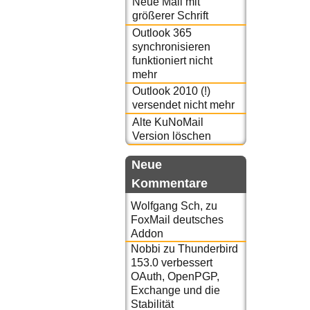
Neue Mail mit
größerer Schrift
Outlook 365
synchronisieren
funktioniert nicht
mehr
Outlook 2010 (!)
versendet nicht mehr
Alte KuNoMail
Version löschen
Neue
Kommentare
Wolfgang Sch,
zu
FoxMail deutsches
Addon
Nobbi
zu
Thunderbird
153.0 verbessert
OAuth, OpenPGP,
Exchange und die
Stabilität