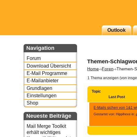
g erscheinenden Newsletter
Outlook
zu Thema Email für Sie
Navigation
underbird oder auch
Forum
Themen-Schlagwort
Download Übersicht
Home
-›
Foren
-›
Themen-Sc
E-Mail Programme
1 Thema anzeigen (von insge
E-Mailanbieter
Grundlagen
Topic
Einstellungen
Last Post
Shop
E-Mails sichen von 1&1 
Gestartet von: Hippihexe
in:
Neueste Beiträge
Mail Merge Toolkit
erhält wichtiges