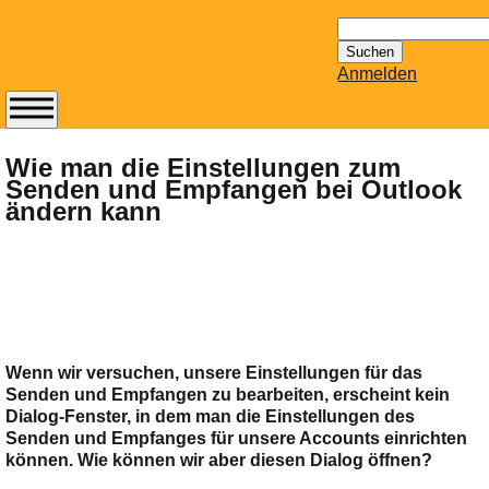
Suchen
nach:
Anmelden
Abonnieren Sie den
14-tägig
Wie man die Einstellungen zum
Senden und Empfangen bei Outlook
erscheinenden
ändern kann
Newsletter von
Mailhilfe.de
kostenlos.
Der ständig aktuelle
Tipps zu Thema
Email für Sie
bereithält!
Wenn wir versuchen, unsere Einstellungen für das
Wie z.B. Outlook,
Senden und Empfangen zu bearbeiten, erscheint kein
GMail, Thunderbird
Dialog-Fenster, in dem man die Einstellungen des
oder auch
Senden und Empfanges für unsere Accounts einrichten
können. Wie können wir aber diesen Dialog öffnen?
KuNoMail, usw.