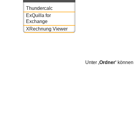
Thundercalc
ExQuilla for
Exchange
XRechnung Viewer
Unter
‚Ordner‘
können S