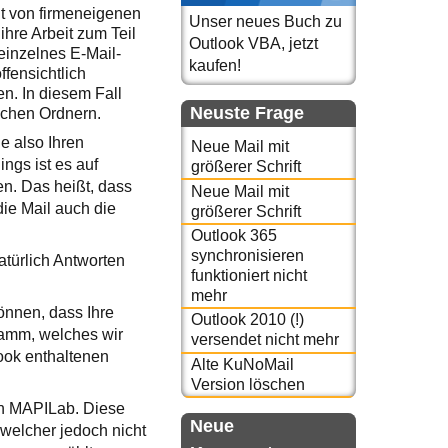
it von firmeneigenen
Unser neues Buch zu
hre Arbeit zum Teil
Outlook VBA, jetzt
einzelnes E-Mail-
kaufen!
ffensichtlich
en. In diesem Fall
Neuste Frage
ichen Ordnern.
e also Ihren
Neue Mail mit
ngs ist es auf
größerer Schrift
en. Das heißt, dass
Neue Mail mit
ie Mail auch die
größerer Schrift
Outlook 365
synchronisieren
atürlich Antworten
funktioniert nicht
mehr
können, dass Ihre
Outlook 2010 (!)
ramm, welches wir
versendet nicht mehr
look enthaltenen
Alte KuNoMail
Version löschen
on MAPILab. Diese
Neue
 welcher jedoch nicht