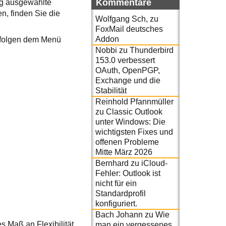
Kommentare
ig ausgewählte
n, finden Sie die
Wolfgang Sch,
zu
FoxMail deutsches
Addon
folgen dem Menü
Nobbi
zu
Thunderbird
153.0 verbessert
OAuth, OpenPGP,
Exchange und die
Stabilität
Reinhold Pfannmüller
zu
Classic Outlook
unter Windows: Die
wichtigsten Fixes und
offenen Probleme
Mitte März 2026
Bernhard
zu
iCloud-
Fehler: Outlook ist
nicht für ein
Standardprofil
konfiguriert.
Bach Johann
zu
Wie
s Maß an Flexibilität
man ein vergessenes