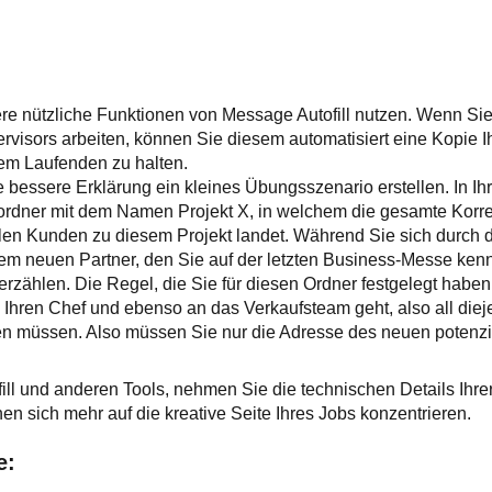
e nützliche Funktionen von Message Autofill nutzen. Wenn Sie
ervisors arbeiten, können Sie diesem automatisiert eine Kopie
dem Laufenden zu halten.
e bessere Erklärung ein kleines Übungsszenario erstellen. In I
rordner mit dem Namen Projekt X, in welchem die gesamte Korr
llen Kunden zu diesem Projekt landet. Während Sie sich durch
nem neuen Partner, den Sie auf der letzten Business-Messe ken
erzählen. Die Regel, die Sie für diesen Ordner festgelegt haben
 Ihren Chef und ebenso an das Verkaufsteam geht, also all diej
den müssen. Also müssen Sie nur die Adresse des neuen potenz
ll und anderen Tools, nehmen Sie die technischen Details Ihrer
n sich mehr auf die kreative Seite Ihres Jobs konzentrieren.
e: