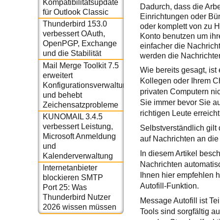
Kompatibilitätsupdate
Dadurch, dass die Arbe
für Outlook Classic
Einrichtungen oder Bür
Thunderbird 153.0
oder komplett von zu 
verbessert OAuth,
Konto benutzen um ihren
OpenPGP, Exchange
einfacher die Nachrich
und die Stabilität
werden die Nachrichten
Mail Merge Toolkit 7.5
Wie bereits gesagt, is
erweitert
Kollegen oder Ihrem Ch
Konfigurationsverwaltung
privaten Computern nic
und behebt
Sie immer bevor Sie au
Zeichensatzprobleme
richtigen Leute erreicht
KUNOMAIL 3.4.5
verbessert Leistung,
Selbstverständlich gil
Microsoft Anmeldung
auf Nachrichten an di
und
In diesem Artikel besc
Kalenderverwaltung
Nachrichten automatis
Internetanbieter
Ihnen hier empfehlen he
blockieren SMTP
Autofill-Funktion.
Port 25: Was
Thunderbird Nutzer
Message Autofill ist Te
2026 wissen müssen
Tools sind sorgfältig 