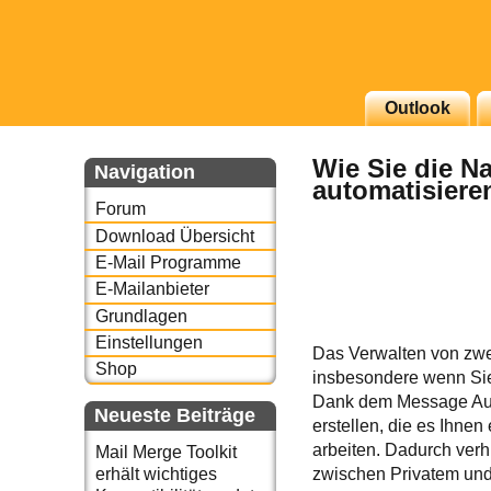
g erscheinenden Newsletter
Outlook
zu Thema Email für Sie
Wie Sie die N
Navigation
automatisiere
underbird oder auch
Forum
Download Übersicht
E-Mail Programme
E-Mailanbieter
Grundlagen
Einstellungen
Das Verwalten von zwe
Shop
insbesondere wenn Sie
Dank dem Message Auto
Neueste Beiträge
erstellen, die es Ihne
arbeiten. Dadurch ver
Mail Merge Toolkit
erhält wichtiges
zwischen Privatem und 