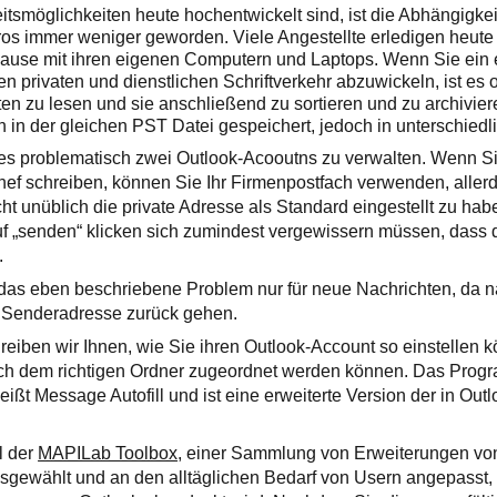
itsmöglichkeiten heute hochentwickelt sind, ist die Abhängigke
os immer weniger geworden. Viele Angestellte erledigen heute i
Hause mit ihren eigenen Computern und Laptops. Wenn Sie ein 
 privaten und dienstlichen Schriftverkehr abzuwickeln, ist es o
ten zu lesen und sie anschließend zu sortieren und zu archivier
 in der gleichen PST Datei gespeichert, jedoch in unterschiedl
t es problematisch zwei Outlook-Acooutns zu verwalten. Wenn Si
ef schreiben, können Sie Ihr Firmenpostfach verwenden, allerdi
ht unüblich die private Adresse als Standard eingestellt zu hab
f „senden“ klicken sich zumindest vergewissern müssen, dass d
.
t das eben beschriebene Problem nur für neue Nachrichten, da n
e Senderadresse zurück gehen.
hreiben wir Ihnen, wie Sie ihren Outlook-Account so einstellen 
ch dem richtigen Ordner zugeordnet werden können. Das Prog
ißt Message Autofill und ist eine erweiterte Version der in Out
il der
MAPILab Toolbox
, einer Sammlung von Erweiterungen v
ausgewählt und an den alltäglichen Bedarf von Usern angepasst,