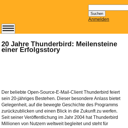
Suchen
nach:
Anmelden
Abonnieren Sie den
14-tägig
20 Jahre Thunderbird: Meilensteine
einer Erfolgsstory
erscheinenden
Newsletter von
Mailhilfe.de
kostenlos.
Der ständig aktuelle
Tipps zu Thema
Email für Sie
Der beliebte Open-Source-E-Mail-Client Thunderbird feiert
bereithält!
sein 20-jähriges Bestehen. Dieser besondere Anlass bietet
Wie z.B. Outlook,
Gelegenheit, auf die bewegte Geschichte des Programms
GMail, Thunderbird
zurückzublicken und einen Blick in die Zukunft zu werfen.
oder auch
Seit seiner Veröffentlichung im Jahr 2004 hat Thunderbird
KuNoMail, usw.
Millionen von Nutzern weltweit begleitet und steht für