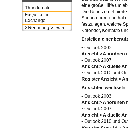
eine große Hilfe um e
Thundercalc
Die Benutzerdefinierte
ExQuilla for
Suchordnern und hat de
Exchange
festzulegen, welche Sp
XRechnung Viewer
Kalender, Kontakte un
Erstellen einer benut
• Outlook 2003
Ansicht > Anordnen n
• Outlook 2007
Ansicht > Aktuelle An
• Outlook 2010 und Ou
Register Ansicht > A
Ansichten wechseln
• Outlook 2003
Ansicht > Anordnen n
• Outlook 2007
Ansicht > Aktuelle An
• Outlook 2010 und Ou
Register Ansicht > A