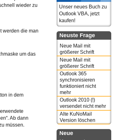
schnell wieder zu
Unser neues Buch zu
Outlook VBA, jetzt
kaufen!
et werden die man
Neuste Frage
Neue Mail mit
größerer Schrift
Suchmaske um das
Neue Mail mit
größerer Schrift
Outlook 365
synchronisieren
funktioniert nicht
mehr
tton in dem
Outlook 2010 (!)
versendet nicht mehr
 verwendete
Alte KuNoMail
gen“. Ab dann
Version löschen
 zu müssen.
Neue