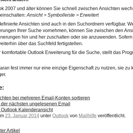
ook 2007 und älter können Sie schnell zwischen Ansichten wech
 einschalten:
Ansicht > Symbolleiste > Erweitert
definierte Ansichten sind auch in den Suchordnern verfügbar. W
erungen Ihrer Suche vornehmen, können Sie zwischen den Ans
inerungen hin und her zuschalten oder sie anzuwenden. Sofern
iterhin über das Suchfeld fertigstellen.
r komfortable Outlook Erweiterung für die Suche, stellt das Pr
daran fest immer nur eine einzige Eigenschaft zu nutzen, sie zu
er.
e:
chten bei mehreren Email-Konten sortieren
 der nächsten ungelesenen Email
r Outlook Kalenderansicht
 am
23. Januar 2014
unter
Outlook
von
Mailhilfe
veröffentlicht.
er Artikel