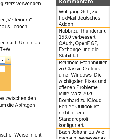
Kommentare
egisters verwenden,
Wolfgang Sch,
zu
FoxMail deutsches
er „Verfeinern“
Addon
 aus, jedoch
Nobbi
zu
Thunderbird
153.0 verbessert
eil nach Unten, auf
OAuth, OpenPGP,
Exchange und die
LT+W.
Stabilität
Reinhold Pfannmüller
zu
Classic Outlook
unter Windows: Die
wichtigsten Fixes und
offenen Probleme
Mitte März 2026
fes zwischen den
Bernhard
zu
iCloud-
 um die Abfragen
Fehler: Outlook ist
nicht für ein
Standardprofil
konfiguriert.
Bach Johann
zu
Wie
ischer Weise, nicht
man ein vergessenes