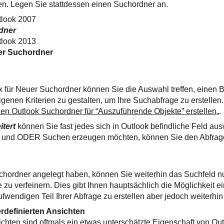
n. Legen Sie stattdessen einen Suchordner an.
tlook 2007
dner
tlook 2013
uer Suchordner
für Neuer Suchordner können Sie die Auswahl treffen, einen B
igenen Kriterien zu gestalten, um Ihre Suchabfrage zu erstellen.
en Outlook Suchordner für “Auszuführende Objekte” erstellen
„.
itert
können Sie fast jedes sich in Outlook befindliche Feld a
und ODER Suchen erzeugen möchten, können Sie den Abfrage
hordner angelegt haben, können Sie weiterhin das Suchfeld n
 zu verfeinern. Dies gibt Ihnen hauptsächlich die Möglichkeit ei
wendigen Teil Ihrer Abfrage zu erstellen aber jedoch weiterhin f
rdefinierten Ansichten
ichten sind oftmals ein etwas unterschätzte Eigenschaft von Out