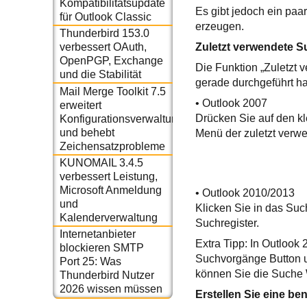
Kompatibilitätsupdate
Es gibt jedoch ein pa
für Outlook Classic
erzeugen.
Thunderbird 153.0
Zuletzt verwendete 
verbessert OAuth,
OpenPGP, Exchange
Die Funktion „Zuletzt
und die Stabilität
gerade durchgeführt ha
Mail Merge Toolkit 7.5
• Outlook 2007
erweitert
Drücken Sie auf den kl
Konfigurationsverwaltung
und behebt
Menü der zuletzt verw
Zeichensatzprobleme
KUNOMAIL 3.4.5
verbessert Leistung,
Microsoft Anmeldung
• Outlook 2010/2013
und
Klicken Sie in das Su
Kalenderverwaltung
Suchregister.
Internetanbieter
Extra Tipp: In Outlook
blockieren SMTP
Suchvorgänge Button un
Port 25: Was
können Sie die Suche 
Thunderbird Nutzer
2026 wissen müssen
Erstellen Sie eine be