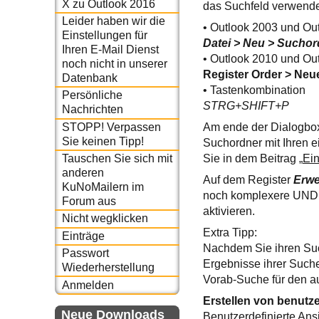
X zu Outlook 2016
das Suchfeld verwende
Leider haben wir die
• Outlook 2003 und Ou
Einstellungen für
Datei > Neu > Suchor
Ihren E-Mail Dienst
• Outlook 2010 und Ou
noch nicht in unserer
Register Order > Ne
Datenbank
• Tastenkombination
Persönliche
STRG+SHIFT+P
Nachrichten
STOPP! Verpassen
Am ende der Dialogbox 
Sie keinen Tipp!
Suchordner mit Ihren e
Sie in dem Beitrag „
Ein
Tauschen Sie sich mit
anderen
Auf dem Register
Erwe
KuNoMailern im
noch komplexere UND 
Forum aus
aktivieren.
Nicht wegklicken
Extra Tipp:
Einträge
Nachdem Sie ihren Suc
Passwort
Ergebnisse ihrer Suche
Wiederherstellung
Vorab-Suche für den auf
Anmelden
Erstellen von benutze
Neue Downloads
Benutzerdefinierte Ans