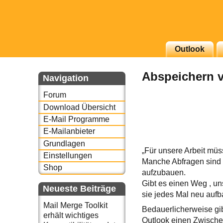
g erscheinenden Newsletter
Outlook
zu Thema Email für Sie
Abspeichern 
Navigation
underbird oder auch
Forum
Download Übersicht
E-Mail Programme
E-Mailanbieter
Grundlagen
„Für unsere Arbeit müs
Einstellungen
Manche Abfragen sind k
Shop
aufzubauen.
Gibt es einen Weg , u
Neueste Beiträge
sie jedes Mal neu auf
Mail Merge Toolkit
Bedauerlicherweise gib
erhält wichtiges
Outlook einen Zwischens