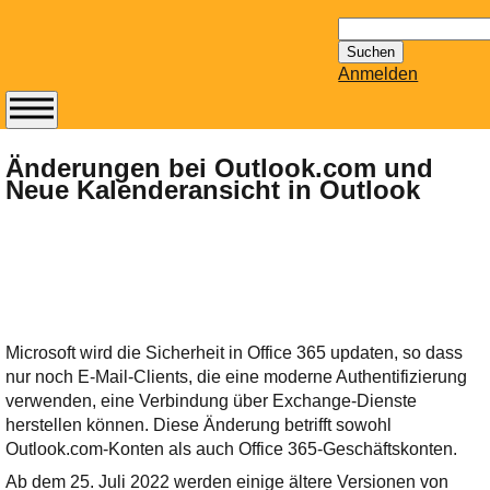
Suchen
nach:
Anmelden
Abonnieren Sie den
14-tägig
Änderungen bei Outlook.com und
Neue Kalenderansicht in Outlook
erscheinenden
Newsletter von
Mailhilfe.de
kostenlos.
Der ständig aktuelle
Tipps zu Thema
Email für Sie
Microsoft wird die Sicherheit in Office 365 updaten, so dass
bereithält!
nur noch E-Mail-Clients, die eine moderne Authentifizierung
Wie z.B. Outlook,
verwenden, eine Verbindung über Exchange-Dienste
GMail, Thunderbird
herstellen können. Diese Änderung betrifft sowohl
oder auch
Outlook.com-Konten als auch Office 365-Geschäftskonten.
KuNoMail, usw.
Ab dem 25. Juli 2022 werden einige ältere Versionen von