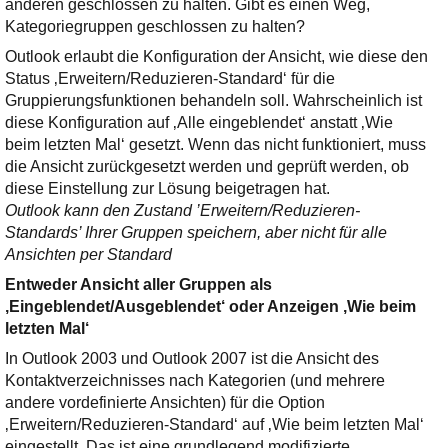
anderen geschlossen zu halten. Gibt es einen Weg,
Ihre E-Mail
Kategoriegruppen geschlossen zu halten?
Adresse:
Outlook erlaubt die Konfiguration der Ansicht, wie diese den
E-Mail
Status ‚Erweitern/Reduzieren-Standard‘ für die
Gruppierungsfunktionen behandeln soll. Wahrscheinlich ist
diese Konfiguration auf ‚Alle eingeblendet‘ anstatt ‚Wie
E-Mail bestätigen
beim letzten Mal‘ gesetzt. Wenn das nicht funktioniert, muss
die Ansicht zurückgesetzt werden und geprüft werden, ob
diese Einstellung zur Lösung beigetragen hat.
Outlook kann den Zustand ’Erweitern/Reduzieren-
Standards’ Ihrer Gruppen speichern, aber nicht für alle
Ansichten per Standard
Entweder Ansicht aller Gruppen als
‚Eingeblendet/Ausgeblendet‘ oder Anzeigen ‚Wie beim
letzten Mal‘
In Outlook 2003 und Outlook 2007 ist die Ansicht des
Kontaktverzeichnisses nach Kategorien (und mehrere
andere vordefinierte Ansichten) für die Option
‚Erweitern/Reduzieren-Standard‘ auf ‚Wie beim letzten Mal‘
eingestellt. Das ist eine grundlegend modifizierte