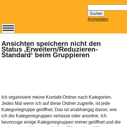
Suchen
nach:
Anmelden
Abonnieren Sie den
14-tägig
Ansichten speichern nicht den
Status ‚Erweitern/Reduzieren-
erscheinenden
Standard‘ beim Gruppieren
Newsletter von
Mailhilfe.de
kostenlos.
Der ständig aktuelle
Tipps zu Thema
Email für Sie
bereithält!
Ich organisiere meine Kontakt-Ordner nach Kategorien.
Wie z.B. Outlook,
Jedes Mal wenn ich auf diese Ordner zugreife, ist jede
GMail, Thunderbird
Kategoriegruppe geöffnet. Das ist unabhängig davon, wie
oder auch
ich die Kategoriegruppen verlasse oder anordne. Ich
KuNoMail, usw.
bevorzuge einige Kategoriegruppen immer geöffnet und die