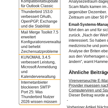
Kompatibilitätsupdate
Analysezeitraum dageg
für Outlook Classic
Scam Mails kamen im J
Thunderbird 153.0
gegenüber Dezember. D
verbessert OAuth,
Zeitraum um über 50 Pr
OpenPGP, Exchange
Email-Systems-Mana
und die Stabilität
führt den an und für s
Mail Merge Toolkit 7.5
zurück. „Nach der Wei
erweitert
interessiert. So haben
Konfigurationsverwaltung
medizinische und porno
und behebt
Analyse der Briten ebe
Zeichensatzprobleme
aus den Vorhersagen un
KUNOMAIL 3.4.5
ändern“, warnt Hammer
verbessert Leistung,
Microsoft Anmeldung
Ähnliche Beiträg
und
Kalenderverwaltung
Virenverseuchte E-Mail
Internetanbieter
Provider muessen nac
blockieren SMTP
Computerviren und Sp
Port 25: Was
Dieser Beitrag wurde
Thunderbird Nutzer
-
2026 wissen müssen
Vorheriger Artikel
Nächst