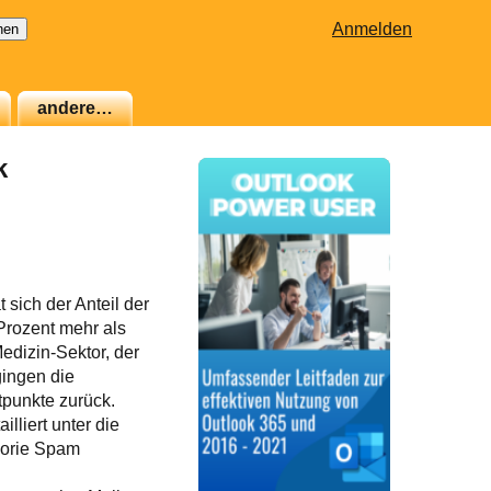
Anmelden
andere…
k
sich der Anteil der
rozent mehr als
edizin-Sektor, der
gingen die
punkte zurück.
lliert unter die
gorie Spam