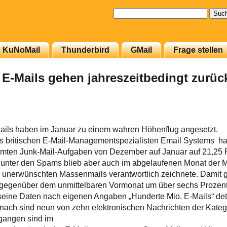
Suchen
nach:
KuNoMail
Thunderbird
GMail
Frage stellen
 E-Mails gehen jahreszeitbedingt zurüc
ails haben im Januar zu einem wahren Höhenflug angesetzt.
 britischen E-Mail-Managementspezialisten Email Systems hat 
ten Junk-Mail-Aufgaben von Dezember auf Januar auf 21,25 P
 unter den Spams blieb aber auch im abgelaufenen Monat der M
ler unerwünschten Massenmails verantwortlich zeichnete. Damit 
gegenüber dem unmittelbaren Vormonat um über sechs Prozent
seine Daten nach eigenen Angaben „Hunderte Mio. E-Mails“ detai
ch sind neun von zehn elektronischen Nachrichten der Kate
gangen sind im