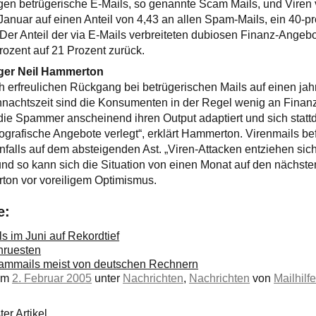
en betrügerische E-Mails, so genannte Scam Mails, und Viren 
anuar auf einen Anteil von 4,43 an allen Spam-Mails, ein 40-p
er Anteil der via E-Mails verbreiteten dubiosen Finanz-Angebo
ozent auf 21 Prozent zurück.
ger Neil Hammerton
ich erfreulichen Rückgang bei betrügerischen Mails auf einen jah
hnachtszeit sind die Konsumenten in der Regel wenig an Finan
 die Spammer anscheinend ihren Output adaptiert und sich statt
grafische Angebote verlegt“, erklärt Hammerton. Virenmails befi
nfalls auf dem absteigenden Ast. „Viren-Attacken entziehen sich
d so kann sich die Situation von einen Monat auf den nächste
ton vor voreiligem Optimismus.
e:
s im Juni auf Rekordtief
hruesten
ammails meist von deutschen Rechnern
 am
2. Februar 2005
unter
Nachrichten
,
Nachrichten
von
Mailhilf
er Artikel