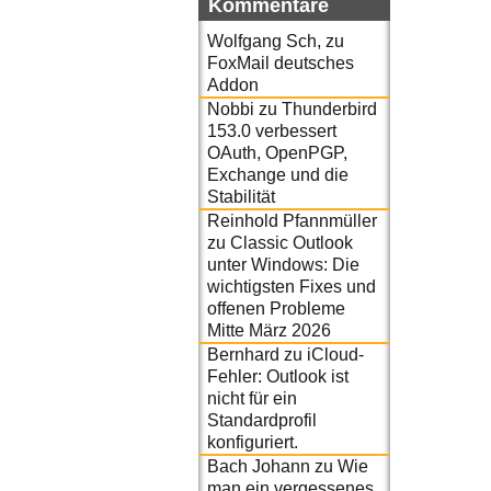
Kommentare
Wolfgang Sch,
zu
FoxMail deutsches
Addon
Nobbi
zu
Thunderbird
153.0 verbessert
OAuth, OpenPGP,
Exchange und die
Stabilität
Reinhold Pfannmüller
zu
Classic Outlook
unter Windows: Die
wichtigsten Fixes und
offenen Probleme
Mitte März 2026
Bernhard
zu
iCloud-
Fehler: Outlook ist
nicht für ein
Standardprofil
konfiguriert.
Bach Johann
zu
Wie
man ein vergessenes