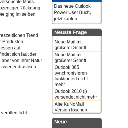
verseuchte Mails.
Das neue Outlook
rozentiger Rückgang
Power User Buch,
te ging im selben
jetzt kaufen
Neuste Frage
reszeitlichen Trend
z-Produkten
Neue Mail mit
größerer Schrift
dessen auf
ndet sich laut der
Neue Mail mit
größerer Schrift
 aber von ihrer Natur
n wieder drastisch
Outlook 365
synchronisieren
funktioniert nicht
mehr
Outlook 2010 (!)
versendet nicht mehr
Alte KuNoMail
Version löschen
e
veröffentlicht.
Neue