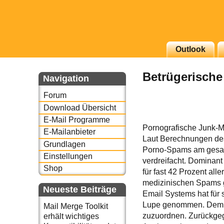
g erscheinenden Newsletter
Outlook
zu Thema Email für Sie
Betrügerische
Navigation
underbird oder auch
Forum
Download Übersicht
E-Mail Programme
Pornografische Junk-M
E-Mailanbieter
Laut Berechnungen des
Grundlagen
Porno-Spams am gesam
Einstellungen
verdreifacht. Dominant
Shop
für fast 42 Prozent al
medizinischen Spams 
Neueste Beiträge
Email Systems hat für 
Lupe genommen. Demna
Mail Merge Toolkit
zuzuordnen. Zurückge
erhält wichtiges