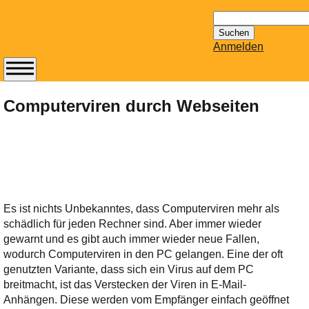
Suchen
nach:
Anmelden
Abonnieren Sie den
14-tägig
Computerviren durch Webseiten
erscheinenden
Newsletter von
Mailhilfe.de
kostenlos.
Der ständig aktuelle
Tipps zu Thema
Es ist nichts Unbekanntes, dass Computerviren mehr als
Email für Sie
schädlich für jeden Rechner sind. Aber immer wieder
bereithält!
gewarnt und es gibt auch immer wieder neue Fallen,
Wie z.B. Outlook,
wodurch Computerviren in den PC gelangen. Eine der oft
GMail, Thunderbird
genutzten Variante, dass sich ein Virus auf dem PC
oder auch
breitmacht, ist das Verstecken der Viren in E-Mail-
KuNoMail, usw.
Anhängen. Diese werden vom Empfänger einfach geöffnet