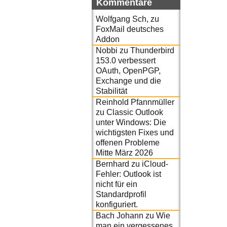
Kommentare
Wolfgang Sch,
zu
FoxMail deutsches
Addon
Nobbi
zu
Thunderbird
153.0 verbessert
OAuth, OpenPGP,
Exchange und die
Stabilität
Reinhold Pfannmüller
zu
Classic Outlook
unter Windows: Die
wichtigsten Fixes und
offenen Probleme
Mitte März 2026
Bernhard
zu
iCloud-
Fehler: Outlook ist
nicht für ein
Standardprofil
konfiguriert.
Bach Johann
zu
Wie
man ein vergessenes