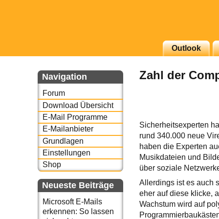
g erscheinenden Newsletter
Outlook
zu Thema Email für Sie
Zahl der Comp
Navigation
underbird oder auch
Forum
Download Übersicht
E-Mail Programme
Sicherheitsexperten hab
E-Mailanbieter
rund 340.000 neue Vire
Grundlagen
haben die Experten auc
Einstellungen
Musikdateien und Bilde
Shop
über soziale Netzwerke
Allerdings ist es auch
Neueste Beiträge
eher auf diese klicke,
Microsoft E-Mails
Wachstum wird auf poly
erkennen: So lassen
Programmierbaukästen,