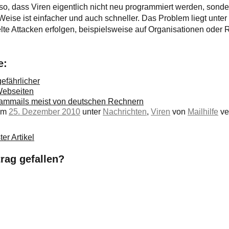
so, dass Viren eigentlich nicht neu programmiert werden, sonder
Weise ist einfacher und auch schneller. Das Problem liegt unte
te Attacken erfolgen, beispielsweise auf Organisationen oder
e:
efährlicher
Webseiten
ammails meist von deutschen Rechnern
 am
25. Dezember 2010
unter
Nachrichten
,
Viren
von
Mailhilfe
ver
er Artikel
trag gefallen?