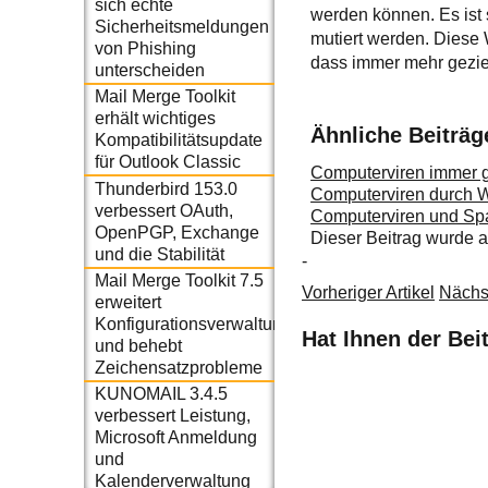
sich echte
werden können. Es ist 
Sicherheitsmeldungen
mutiert werden. Diese 
von Phishing
dass immer mehr geziel
unterscheiden
Mail Merge Toolkit
erhält wichtiges
Ähnliche Beiträg
Kompatibilitätsupdate
für Outlook Classic
Computerviren immer g
Thunderbird 153.0
Computerviren durch 
verbessert OAuth,
Computerviren und Sp
OpenPGP, Exchange
Dieser Beitrag wurde
und die Stabilität
-
Mail Merge Toolkit 7.5
Vorheriger Artikel
Nächst
erweitert
Konfigurationsverwaltung
Hat Ihnen der Bei
und behebt
Zeichensatzprobleme
KUNOMAIL 3.4.5
verbessert Leistung,
Microsoft Anmeldung
und
Kalenderverwaltung