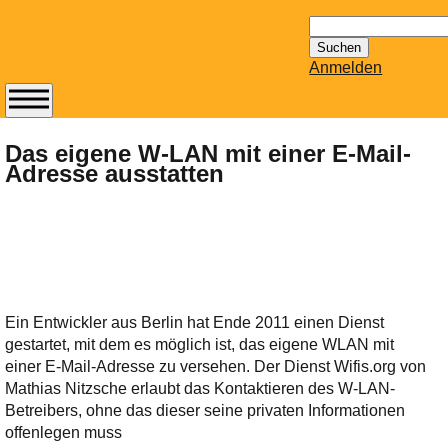
Suchen
nach:
Anmelden
Abonnieren Sie den
14-tägig
Das eigene W-LAN mit einer E-Mail-
Adresse ausstatten
erscheinenden
Newsletter von
Mailhilfe.de
kostenlos.
Der ständig aktuelle
Tipps zu Thema
Email für Sie
Ein Entwickler aus Berlin hat Ende 2011 einen Dienst
bereithält!
gestartet, mit dem es möglich ist, das eigene WLAN mit
Wie z.B. Outlook,
einer E-Mail-Adresse zu versehen. Der Dienst Wifis.org von
GMail, Thunderbird
Mathias Nitzsche erlaubt das Kontaktieren des W-LAN-
oder auch
Betreibers, ohne das dieser seine privaten Informationen
KuNoMail, usw.
offenlegen muss