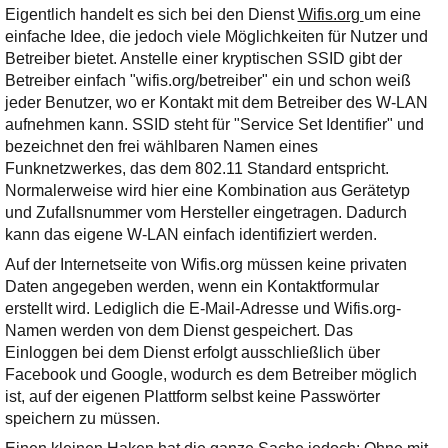
Ihre E-Mail
Eigentlich handelt es sich bei den Dienst
Wifis.org
um eine
Adresse:
einfache Idee, die jedoch viele Möglichkeiten für Nutzer und
Betreiber bietet. Anstelle einer kryptischen SSID gibt der
E-Mail
Betreiber einfach "wifis.org/betreiber" ein und schon weiß
jeder Benutzer, wo er Kontakt mit dem Betreiber des W-LAN
aufnehmen kann. SSID steht für "Service Set Identifier" und
E-Mail bestätigen
bezeichnet den frei wählbaren Namen eines
Funknetzwerkes, das dem 802.11 Standard entspricht.
Normalerweise wird hier eine Kombination aus Gerätetyp
und Zufallsnummer vom Hersteller eingetragen. Dadurch
kann das eigene W-LAN einfach identifiziert werden.
Auf der Internetseite von Wifis.org müssen keine privaten
Daten angegeben werden, wenn ein Kontaktformular
erstellt wird. Lediglich die E-Mail-Adresse und Wifis.org-
Namen werden von dem Dienst gespeichert. Das
Einloggen bei dem Dienst erfolgt ausschließlich über
Facebook und Google, wodurch es dem Betreiber möglich
ist, auf der eigenen Plattform selbst keine Passwörter
speichern zu müssen.