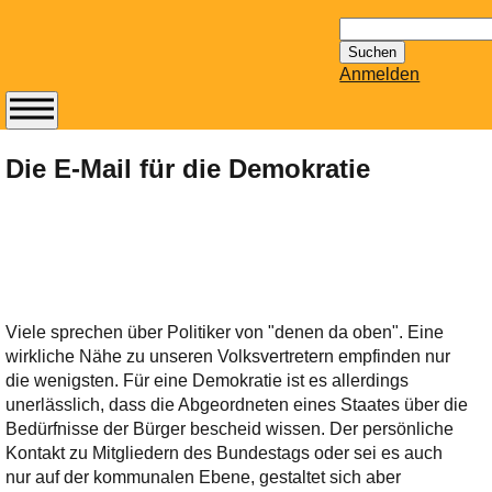
Suchen
nach:
Anmelden
Abonnieren Sie den
14-tägig
Die E-Mail für die Demokratie
erscheinenden
Newsletter von
Mailhilfe.de
kostenlos.
Der ständig aktuelle
Tipps zu Thema
Viele sprechen über Politiker von "denen da oben". Eine
Email für Sie
wirkliche Nähe zu unseren Volksvertretern empfinden nur
bereithält!
die wenigsten. Für eine Demokratie ist es allerdings
Wie z.B. Outlook,
unerlässlich, dass die Abgeordneten eines Staates über die
GMail, Thunderbird
Bedürfnisse der Bürger bescheid wissen. Der persönliche
oder auch
Kontakt zu Mitgliedern des Bundestags oder sei es auch
KuNoMail, usw.
nur auf der kommunalen Ebene, gestaltet sich aber