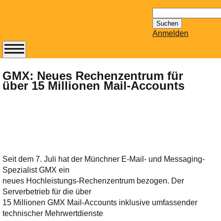
Suchen
nach:
Anmelden
Abonnieren Sie den
14-tägig
GMX: Neues Rechenzentrum für
über 15 Millionen Mail-Accounts
erscheinenden
Newsletter von
Mailhilfe.de
kostenlos.
Der ständig aktuelle
Tipps zu Thema
Email für Sie
Seit dem 7. Juli hat der Münchner E-Mail- und Messaging-
bereithält!
Spezialist GMX ein
Wie z.B. Outlook,
neues Hochleistungs-Rechenzentrum bezogen. Der
GMail, Thunderbird
Serverbetrieb für die über
oder auch
15 Millionen GMX Mail-Accounts inklusive umfassender
KuNoMail, usw.
technischer Mehrwertdienste