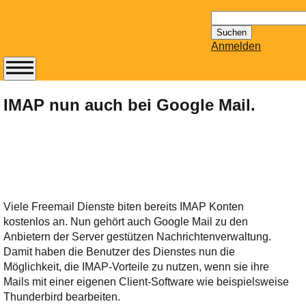
Suchen
nach:
Anmelden
Abonnieren Sie den
14-tägig
IMAP nun auch bei Google Mail.
erscheinenden
Newsletter von
Mailhilfe.de
kostenlos.
Der ständig aktuelle
Tipps zu Thema
Viele Freemail Dienste biten bereits IMAP Konten
Email für Sie
kostenlos an. Nun gehört auch Google Mail zu den
bereithält!
Anbietern der Server gestützen Nachrichtenverwaltung.
Wie z.B. Outlook,
Damit haben die Benutzer des Dienstes nun die
GMail, Thunderbird
Möglichkeit, die IMAP-Vorteile zu nutzen, wenn sie ihre
oder auch
Mails mit einer eigenen Client-Software wie beispielsweise
KuNoMail, usw.
Thunderbird bearbeiten.