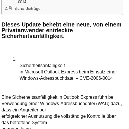
Ihre E-Mail
0014
Adresse:
Ähnliche Beiträge:
E-Mail
Dieses Update behebt eine neue, von einem
Privatanwender entdeckte
Sicherheitsanfälligkeit.
E-Mail bestätigen
1.
Sicherheitsanfälligkeit
in Microsoft Outlook Express beim Einsatz einer
Windows-Adressbuchdatei – CVE-2006-0014
Eine Sicherheitsanfälligkeit in Outlook Express führt bei
Verwendung einer Windows-Adressbuchdatei (WAB) dazu,
dass ein Angreifer bei
erfolgreicher Ausnutzung die vollständige Kontrolle über
das betroffene System
erlangen kann.