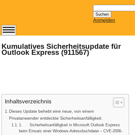
Suchen
nach:
Anmelden
Abonnieren Sie den
14-tägig
Kumulatives Sicherheitsupdate für
Outlook Express (911567)
erscheinenden
Newsletter von
Mailhilfe.de
kostenlos.
Der ständig aktuelle
Tipps zu Thema
Email für Sie
bereithält!
Inhaltsverzeichnis
Wie z.B. Outlook,
Dieses Update behebt eine neue, von einem
GMail, Thunderbird
Privatanwender entdeckte Sicherheitsanfälligkeit.
oder auch
1. Sicherheitsanfälligkeit in Microsoft Outlook Express
KuNoMail, usw.
beim Einsatz einer Windows-Adressbuchdatei – CVE-2006-