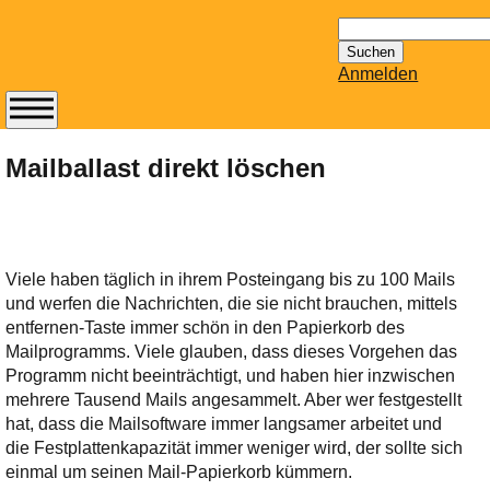
Suchen
nach:
Anmelden
Abonnieren Sie den
14-tägig
Mailballast direkt löschen
erscheinenden
Newsletter von
Mailhilfe.de
kostenlos.
Viele haben täglich in ihrem Posteingang bis zu 100 Mails
Der ständig aktuelle
und werfen die Nachrichten, die sie nicht brauchen, mittels
Tipps zu Thema
entfernen-Taste immer schön in den Papierkorb des
Email für Sie
Mailprogramms. Viele glauben, dass dieses Vorgehen das
bereithält!
Programm nicht beeinträchtigt, und haben hier inzwischen
Wie z.B. Outlook,
mehrere Tausend Mails angesammelt. Aber wer festgestellt
GMail, Thunderbird
hat, dass die Mailsoftware immer langsamer arbeitet und
oder auch
die Festplattenkapazität immer weniger wird, der sollte sich
KuNoMail, usw.
einmal um seinen Mail-Papierkorb kümmern.