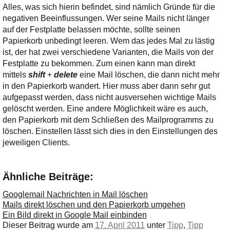
Ihre E-Mail
Alles, was sich hierin befindet, sind nämlich Gründe für die
Adresse:
negativen Beeinflussungen. Wer seine Mails nicht länger
auf der Festplatte belassen möchte, sollte seinen
E-Mail
Papierkorb unbedingt leeren. Wem das jedes Mal zu lästig
ist, der hat zwei verschiedene Varianten, die Mails von der
Festplatte zu bekommen. Zum einen kann man direkt
E-Mail bestätigen
mittels
shift
+
delete
eine Mail löschen, die dann nicht mehr
in den Papierkorb wandert. Hier muss aber dann sehr gut
aufgepasst werden, dass nicht ausversehen wichtige Mails
gelöscht werden. Eine andere Möglichkeit wäre es auch,
den Papierkorb mit dem Schließen des Mailprogramms zu
löschen. Einstellen lässt sich dies in den Einstellungen des
jeweiligen Clients.
Ähnliche Beiträge:
Googlemail Nachrichten in Mail löschen
Mails direkt löschen und den Papierkorb umgehen
Ein Bild direkt in Google Mail einbinden
Dieser Beitrag wurde am
17. April 2011
unter
Tipp
,
Tipp