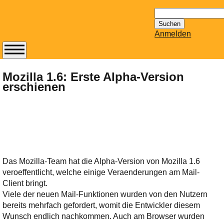
Suchen
nach:
Anmelden
Abonnieren Sie den
14-tägig
Mozilla 1.6: Erste Alpha-Version
erschienen
erscheinenden
Newsletter von
Mailhilfe.de
kostenlos.
Der ständig aktuelle
Tipps zu Thema
Email für Sie
Das Mozilla-Team hat die Alpha-Version von Mozilla 1.6
bereithält!
veroeffentlicht, welche einige Veraenderungen am Mail-
Wie z.B. Outlook,
Client bringt.
GMail, Thunderbird
Viele der neuen Mail-Funktionen wurden von den Nutzern
oder auch
bereits mehrfach gefordert, womit die Entwickler diesem
KuNoMail, usw.
Wunsch endlich nachkommen. Auch am Browser wurden