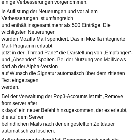
Ihre E-Mail
einige Verbesserungen vorgenommen.
Adresse:
ie Auflistung der Neuerungen und vor allem
Verbesserungen ist umfangreich
E-Mail
und enthält insgesamt mehr als 500 Einträge. Die
wichtigsten Neuerungen
wurden Mozilla Mail spendiert. Das in Mozilla integrierte
E-Mail bestätigen
Mail-Programm erlaubt
jetzt in der „Thread Pane“ die Darstellung von „Empfänger“-
und „Absender“-Spalten. Bei der Nutzung von MailNews
darf ab der Alpha-Version
auf Wunsch die Signatur automatisch über dem zitierten
Text eingetragen
werden.
Bei der Verwaltung der Pop3-Accounts ist mit „Remove
from server after
x days“ ein neuer Befehl hinzugekommen, der es erlaubt,
die auf dem Server
befindlichen Mails nach der eingestellten Zeitdauer
automatisch zu löschen.