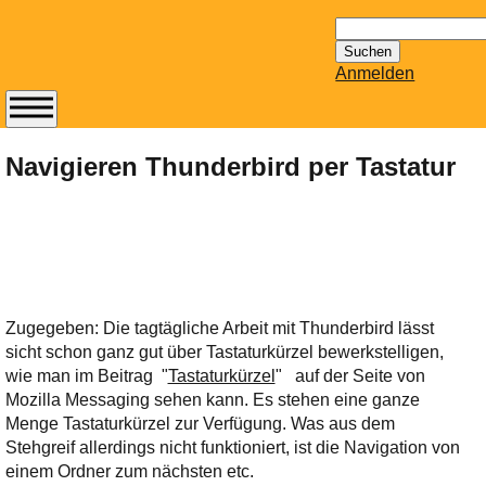
Suchen
nach:
Anmelden
Abonnieren Sie den
14-tägig
Navigieren Thunderbird per Tastatur
erscheinenden
Newsletter von
Mailhilfe.de
kostenlos.
Der ständig aktuelle
Tipps zu Thema
Zugegeben: Die tagtägliche Arbeit mit Thunderbird lässt
Email für Sie
sicht schon ganz gut über Tastaturkürzel bewerkstelligen,
bereithält!
wie man im Beitrag "
Tastaturkürzel
" auf der Seite von
Wie z.B. Outlook,
Mozilla Messaging sehen kann. Es stehen eine ganze
GMail, Thunderbird
Menge Tastaturkürzel zur Verfügung. Was aus dem
oder auch
Stehgreif allerdings nicht funktioniert, ist die Navigation von
KuNoMail, usw.
einem Ordner zum nächsten etc.