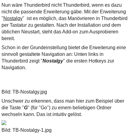
Ihre E-Mail
Nun wäre Thunderbird nicht Thunderbird, wenn es dazu
Adresse:
nicht die passende Erweiterung gäbe. Mit der Erweiterung
E-Mail
"
Nostalgy
" ist es möglich, das Manövrieren in Thunderbird
per Tastatur zu gestalten. Nach der Installation und dem
üblichen Neustart, steht das Add-on zum Ausprobieren
bereit.
E-Mail bestätigen
Schon in der Grundeinstellung bietet die Erweiterung eine
sinnvoll gestaltete Navigation an: Unten links in
Thunderbird zeigt "
Nostalgy
" die ersten Hotkeys zur
Navigation.
Bild: TB-Nostalgy.jpg
Unschwer zu erkennen, dass man hier zum Beispiel über
die Taste "
G
" (für "Go") zu einem beliebigen Ordner
wechseln kann. Das ist intuitiv gelöst.
Bild: TB-Nostalgy-1.jpg