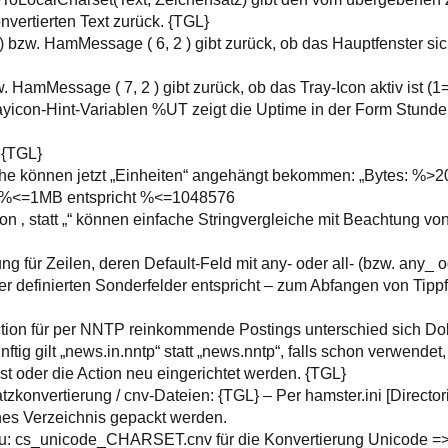
nvertierten Text zurück. {TGL}
zw. HamMessage ( 6, 2 ) gibt zurück, ob das Hauptfenster sich
. HamMessage ( 7, 2 ) gibt zurück, ob das Tray-Icon aktiv ist (
rayicon-Hint-Variablen %UT zeigt die Uptime in der Form Stun
 {TGL}
he können jetzt „Einheiten“ angehängt bekommen: „Bytes: %>20
 %<=1MB entspricht %<=1048576
 ‚ statt „“ können einfache Stringvergleiche mit Beachtung von
ung für Zeilen, deren Default-Feld mit any- oder all- (bzw. any_ o
ier definierten Sonderfelder entspricht – zum Abfangen von Tipp
ction für per NNTP reinkommende Postings unterschied sich D
ftig gilt „news.in.nntp“ statt „news.nntp“, falls schon verwendet
 oder die Action neu eingerichtet werden. {TGL}
zkonvertierung / cnv-Dateien: {TGL} – Per hamster.ini [Director
nes Verzeichnis gepackt werden.
: cs_unicode_CHARSET.cnv für die Konvertierung Unicode =>