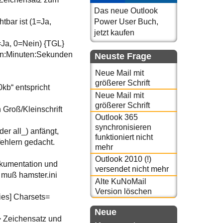
Das neue Outlook
tbar ist (1=Ja,
Power User Buch,
jetzt kaufen
1=Ja, 0=Nein) {TGL}
den:Minuten:Sekunden
Neuste Frage
Neue Mail mit
größerer Schrift
kb“ entspricht
Neue Mail mit
größerer Schrift
 Groß/Kleinschrift
Outlook 365
synchronisieren
der all_) anfängt,
funktioniert nicht
fehlern gedacht.
mehr
Outlook 2010 (!)
okumentation und
versendet nicht mehr
, muß hamster.ini
Alte KuNoMail
Version löschen
ies] Charsets=
Neue
 Zeichensatz und