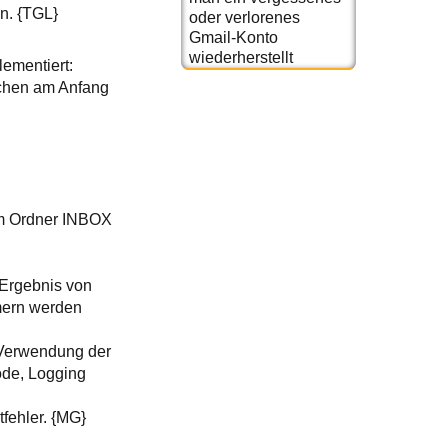
n. {TGL}
oder verlorenes
Gmail-Konto
wiederherstellt
ementiert:
ichen am Anfang
 im Ordner INBOX
 Ergebnis von
mern werden
 Verwendung der
ode, Logging
fehler. {MG}