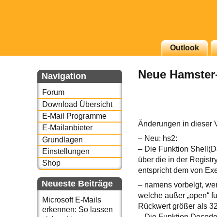
g erscheinenden Newsletter
Outlook
zu Thema Email für Sie
Neue Hamster-
Navigation
underbird oder auch
Forum
Download Übersicht
E-Mail Programme
Änderungen in dieser 
E-Mailanbieter
– Neu: hs2:
Grundlagen
– Die Funktion Shell(
Einstellungen
über die in der Regist
Shop
entspricht dem von Exe
Neueste Beiträge
– namens vorbelgt, wenn
welche außer „open“ fu
Microsoft E-Mails
Rückwert größer als 32
erkennen: So lassen
– Die Funktion Decode