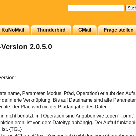
Suchen
nach:
KuNoMail
Thunderbird
GMail
Frage stellen
Version 2.0.5.0
Version:
Dateiname, Parameter, Modus, Pfad, Operation) erlaubt den Auf
ry definierte Verknüpfung. Bis auf Dateiname sind alle Paramete
cute, der Pfad wird mit der Pfadangabe des Datei
 nicht benutzt, mit Operation sind Angaben wie „open“, „print“,
nktionieren, ist von dem Dateityp abhängig. Der Aufruf funktioni
 ist. {TGL}
ToLocalCharset(Text, Zeichensatz) gibt den vom übergebenen