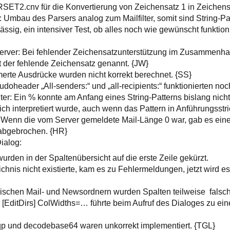
.cnv für die Konvertierung von Zeichensatz 1 in Zeichensa
: Umbau des Parsers analog zum Mailfilter, somit sind String-Pa
ssig, ein intensiver Test, ob alles noch wie gewünscht funktionie
erver: Bei fehlender Zeichensatzunterstützung im Zusammenh
 der fehlende Zeichensatz genannt. {JW}
erte Ausdrücke wurden nicht korrekt berechnet. {SS}
eudoheader „All-senders:“ und „all-recipients:“ funktionierten noc
lter: Ein % konnte am Anfang eines String-Patterns bislang nic
ich interpretiert wurde, auch wenn das Pattern in Anführungsstr
 Wenn die vom Server gemeldete Mail-Länge 0 war, gab es eine
abgebrochen. {HR}
ialog:
urden in der Spaltenübersicht auf die erste Zeile gekürzt.
chnis nicht existierte, kam es zu Fehlermeldungen, jetzt wird es
schen Mail- und Newsordnern wurden Spalten teilweise falsch 
g [EditDirs] ColWidths=… führte beim Aufruf des Dialoges zu ein
qp und decodebase64 waren unkorrekt implementiert. {TGL}