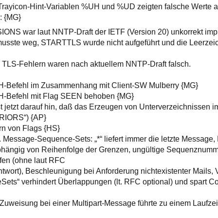
n/Trayicon-Hint-Variablen %UH und %UD zeigten falsche Werte a
: {MG}
ONS war laut NNTP-Draft der IETF (Version 20) unkorrekt impl
musste weg, STARTTLS wurde nicht aufgeführt und die Leerze
i TLS-Fehlern waren nach aktuellem NNTP-Draft falsch.
-Befehl im Zusammenhang mit Client-SW Mulberry {MG}
-Befehl mit Flag SEEN behoben {MG}
t jetzt darauf hin, daß das Erzeugen von Unterverzeichnissen
ERIORS“) {AP}
rn von Flags {HS}
l. Message-Sequence-Sets: „*“ liefert immer die letzte Message,
bhängig von Reihenfolge der Grenzen, ungültige Sequenznum
rfen (ohne laut RFC
twort), Beschleunigung bei Anforderung nichtexistenter Mails,
Sets“ verhindert Überlappungen (lt. RFC optional) und spart C
Zuweisung bei einer Multipart-Message führte zu einem Laufzeit