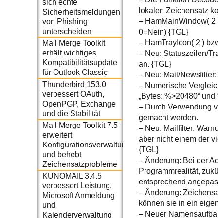
sich echte
lokalen Zeichensatz ko
Sicherheitsmeldungen
– HamMainWindow( 2 ) b
von Phishing
unterscheiden
0=Nein) {TGL}
– HamTrayIcon( 2 ) bzw
Mail Merge Toolkit
erhält wichtiges
– Neu: Statuszeilen/T
Kompatibilitätsupdate
an. {TGL}
für Outlook Classic
– Neu: Mail/Newsfilter:
Thunderbird 153.0
– Numerische Vergleic
verbessert OAuth,
„Bytes: %>20480“ und
OpenPGP, Exchange
– Durch Verwendung von
und die Stabilität
gemacht werden.
Mail Merge Toolkit 7.5
– Neu: Mailfilter: Warn
erweitert
aber nicht einem der v
Konfigurationsverwaltung
{TGL}
und behebt
– Änderung: Bei der A
Zeichensatzprobleme
Programmrealität, zukün
KUNOMAIL 3.4.5
entsprechend angepasst
verbessert Leistung,
– Änderung: Zeichensat
Microsoft Anmeldung
können sie in ein eige
und
– Neuer Namensaufbau
Kalenderverwaltung