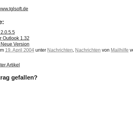
/www.tglsoft.de
e:
2.0.5.5
 Outlook 1.32
2 Neue Version
 am
19. April 2004
unter
Nachrichten
,
Nachrichten
von
Mailhilfe
ve
er Artikel
trag gefallen?