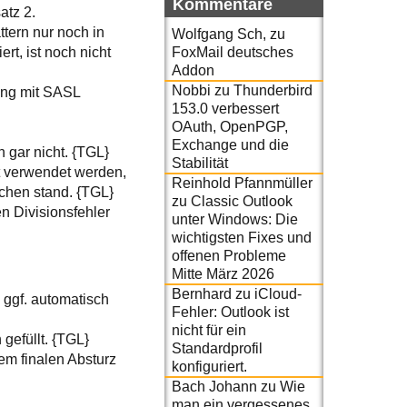
Kommentare
tz 2.
ttern nur noch in
Wolfgang Sch,
zu
FoxMail deutsches
rt, ist noch nicht
Addon
Nobbi
zu
Thunderbird
ang mit SASL
153.0 verbessert
OAuth, OpenPGP,
Exchange und die
h gar nicht. {TGL}
Stabilität
ht verwendet werden,
Reinhold Pfannmüller
ichen stand. {TGL}
zu
Classic Outlook
n Divisionsfehler
unter Windows: Die
wichtigsten Fixes und
offenen Probleme
Mitte März 2026
Bernhard
zu
iCloud-
 ggf. automatisch
Fehler: Outlook ist
nicht für ein
gefüllt. {TGL}
Standardprofil
em finalen Absturz
konfiguriert.
Bach Johann
zu
Wie
man ein vergessenes