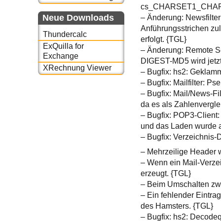
cs_CHARSET1_CHARSET2
Neue Downloads
– Änderung: Newsfilter
Anführungsstrichen zulä
Thundercalc
erfolgt. {TGL}
ExQuilla for
– Änderung: Remote S
Exchange
DIGEST-MD5 wird jetzt
XRechnung Viewer
– Bugfix: hs2: Geklamm
– Bugfix: Mailfilter: Ps
– Bugfix: Mail/News-Fi
da es als Zahlenvergle
– Bugfix: POP3-Client:
und das Laden wurde 
– Bugfix: Verzeichnis-D
– Mehrzeilige Header w
– Wenn ein Mail-Verzei
erzeugt. {TGL}
– Beim Umschalten zwi
– Ein fehlender Eintra
des Hamsters. {TGL}
– Bugfix: hs2: Decode