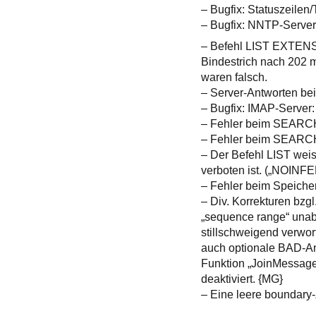
– Bugfix: Statuszeile
– Bugfix: NNTP-Server
– Befehl LIST EXTENSI
Bindestrich nach 202 
waren falsch.
– Server-Antworten be
– Bugfix: IMAP-Server:
– Fehler beim SEARCH
– Fehler beim SEARCH
– Der Befehl LIST weis
verboten ist. („NOINF
– Fehler beim Speiche
– Div. Korrekturen bzg
„sequence range“ una
stillschweigend verwo
auch optionale BAD-An
Funktion „JoinMessage
deaktiviert. {MG}
– Eine leere boundary-