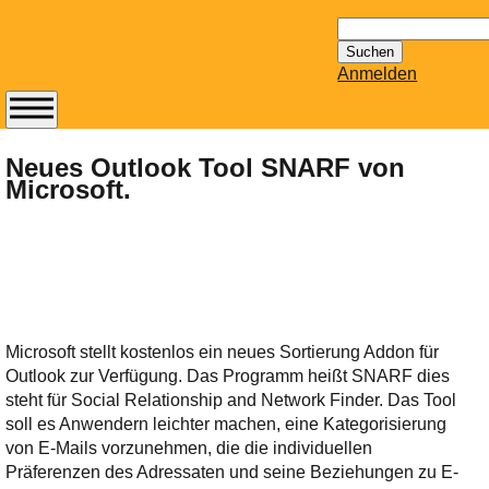
Suchen
nach:
Anmelden
Abonnieren Sie den
14-tägig
Neues Outlook Tool SNARF von
Microsoft.
erscheinenden
Newsletter von
Mailhilfe.de
kostenlos.
Der ständig aktuelle
Tipps zu Thema
Email für Sie
Microsoft stellt kostenlos ein neues Sortierung Addon für
bereithält!
Outlook zur Verfügung. Das Programm heißt SNARF dies
Wie z.B. Outlook,
steht für Social Relationship and Network Finder. Das Tool
GMail, Thunderbird
soll es Anwendern leichter machen, eine Kategorisierung
oder auch
von E-Mails vorzunehmen, die die individuellen
KuNoMail, usw.
Präferenzen des Adressaten und seine Beziehungen zu E-