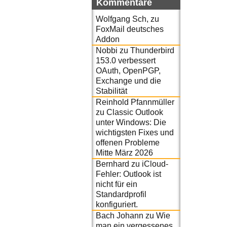
Kommentare
Wolfgang Sch,
zu
FoxMail deutsches
Addon
Nobbi
zu
Thunderbird
153.0 verbessert
OAuth, OpenPGP,
Exchange und die
Stabilität
Reinhold Pfannmüller
zu
Classic Outlook
unter Windows: Die
wichtigsten Fixes und
offenen Probleme
Mitte März 2026
Bernhard
zu
iCloud-
Fehler: Outlook ist
nicht für ein
Standardprofil
konfiguriert.
Bach Johann
zu
Wie
man ein vergessenes