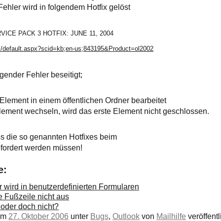
Fehler wird in folgendem Hotfix gelöst
VICE PACK 3 HOTFIX:
JUNE 11, 2004
om/default.aspx?scid=kb;en-us;843195&Product=ol2002
gender Fehler beseitigt;
lement in einem öffentlichen Ordner bearbeitet
ement wechseln, wird das erste Element nicht geschlossen.
ss die so genannten Hotfixes beim
efordert werden müssen!
e:
r wird in benutzerdefinierten Formularen
e Fußzeile nicht aus
 oder doch nicht?
 am
27. Oktober 2006
unter
Bugs
,
Outlook
von
Mailhilfe
veröffentl