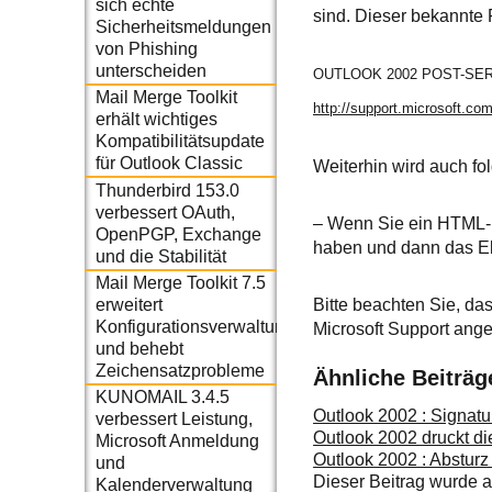
sich echte
sind. Dieser bekannte 
Sicherheitsmeldungen
von Phishing
unterscheiden
OUTLOOK 2002 POST-SER
Mail Merge Toolkit
http://support.microsoft.c
erhält wichtiges
Kompatibilitätsupdate
für Outlook Classic
Weiterhin wird auch fol
Thunderbird 153.0
verbessert OAuth,
– Wenn Sie ein HTML-E
OpenPGP, Exchange
haben und dann das El
und die Stabilität
Mail Merge Toolkit 7.5
erweitert
Bitte beachten Sie, da
Konfigurationsverwaltung
Microsoft Support ang
und behebt
Zeichensatzprobleme
Ähnliche Beiträg
KUNOMAIL 3.4.5
Outlook 2002 : Signatu
verbessert Leistung,
Outlook 2002 druckt di
Microsoft Anmeldung
Outlook 2002 : Absturz
und
Dieser Beitrag wurde
Kalenderverwaltung