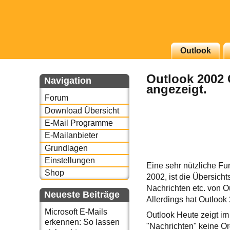
g erscheinenden Newsletter
Outlook
zu Thema Email für Sie
Outlook 2002 
Navigation
angezeigt.
underbird oder auch
Forum
Download Übersicht
E-Mail Programme
E-Mailanbieter
Grundlagen
Einstellungen
Eine sehr nützliche Fu
Shop
2002, ist die Übersich
Nachrichten etc. von Ou
Neueste Beiträge
Allerdings hat Outlook
Microsoft E-Mails
Outlook Heute zeigt im
erkennen: So lassen
"Nachrichten" keine O