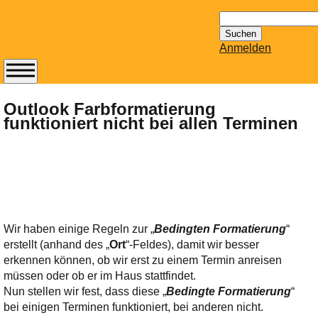
Suchen
nach:
Anmelden
Abonnieren Sie den
14-tägig
Outlook Farbformatierung
funktioniert nicht bei allen Terminen
erscheinenden
Newsletter von
Mailhilfe.de
kostenlos.
Der ständig aktuelle
Tipps zu Thema
Email für Sie
Wir haben einige Regeln zur „
Bedingten Formatierung
“
bereithält!
erstellt (anhand des „
Ort
“-Feldes), damit wir besser
Wie z.B. Outlook,
erkennen können, ob wir erst zu einem Termin anreisen
GMail, Thunderbird
müssen oder ob er im Haus stattfindet.
oder auch
Nun stellen wir fest, dass diese „
Bedingte Formatierung
“
KuNoMail, usw.
bei einigen Terminen funktioniert, bei anderen nicht.