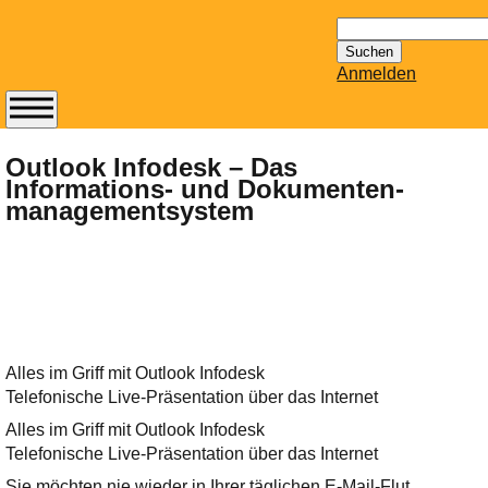
Suchen
nach:
Anmelden
Abonnieren Sie den
14-tägig
Outlook Infodesk – Das
Informations- und Dokumenten-
erscheinenden
managementsystem
Newsletter von
Mailhilfe.de
kostenlos.
Der ständig aktuelle
Tipps zu Thema
Email für Sie
bereithält!
Alles im Griff mit Outlook Infodesk
Wie z.B. Outlook,
Telefonische Live-Präsentation über das Internet
GMail, Thunderbird
Alles im Griff mit Outlook Infodesk
oder auch
Telefonische Live-Präsentation über das Internet
KuNoMail, usw.
Sie möchten nie wieder in Ihrer täglichen E-Mail-Flut