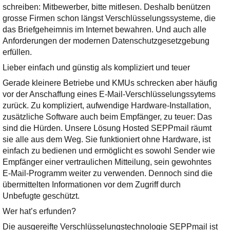
Ihre E-Mail
schreiben: Mitbewerber, bitte mitlesen. Deshalb benützen
Adresse:
grosse Firmen schon längst Verschlüsselungssysteme, die
das Briefgeheimnis im Internet bewahren. Und auch alle
E-Mail
Anforderungen der modernen Datenschutzgesetzgebung
erfüllen.
E-Mail bestätigen
Lieber einfach und günstig als kompliziert und teuer
Gerade kleinere Betriebe und KMUs schrecken aber häufig
vor der Anschaffung eines E-Mail-Verschlüsselungssytems
zurück. Zu kompliziert, aufwendige Hardware-Installation,
zusätzliche Software auch beim Empfänger, zu teuer: Das
sind die Hürden. Unsere Lösung Hosted SEPPmail räumt
sie alle aus dem Weg. Sie funktioniert ohne Hardware, ist
einfach zu bedienen und ermöglicht es sowohl Sender wie
Empfänger einer vertraulichen Mitteilung, sein gewohntes
E-Mail-Programm weiter zu verwenden. Dennoch sind die
übermittelten Informationen vor dem Zugriff durch
Unbefugte geschützt.
Wer hat’s erfunden?
Die ausgereifte Verschlüsselungstechnologie SEPPmail ist