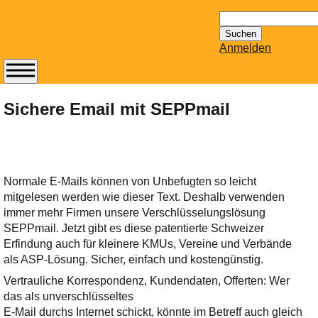
Suchen
nach:
Anmelden
Abonnieren Sie den
14-tägig
Sichere Email mit SEPPmail
erscheinenden
Newsletter von
Mailhilfe.de
kostenlos.
Normale E-Mails können von Unbefugten so leicht
Der ständig aktuelle
mitgelesen werden wie dieser Text. Deshalb verwenden
Tipps zu Thema
immer mehr Firmen unsere Verschlüsselungslösung
Email für Sie
SEPPmail. Jetzt gibt es diese patentierte Schweizer
bereithält!
Erfindung auch für kleinere KMUs, Vereine und Verbände
Wie z.B. Outlook,
als ASP-Lösung. Sicher, einfach und kostengünstig.
GMail, Thunderbird
Vertrauliche Korrespondenz, Kundendaten, Offerten: Wer
oder auch
das als unverschlüsseltes
KuNoMail, usw.
E-Mail durchs Internet schickt, könnte im Betreff auch gleich