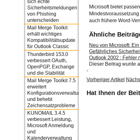
sich echte
Microsoft bietet pass
Sicherheitsmeldungen
Mindestvoraussetzung m
von Phishing
unterscheiden
auch frühere Word-Versi
Mail Merge Toolkit
Ähnliche Beiträg
erhält wichtiges
Kompatibilitätsupdate
Neu von Microsoft: Ein
für Outlook Classic
Gefährliches Sicherhe
Thunderbird 153.0
Outlook 2002 : Fehler
verbessert OAuth,
Dieser Beitrag wurde
OpenPGP, Exchange
-
und die Stabilität
Vorheriger Artikel
Nächst
Mail Merge Toolkit 7.5
erweitert
Hat Ihnen der Bei
Konfigurationsverwaltung
und behebt
Zeichensatzprobleme
KUNOMAIL 3.4.5
verbessert Leistung,
Microsoft Anmeldung
und
Kalenderverwaltung