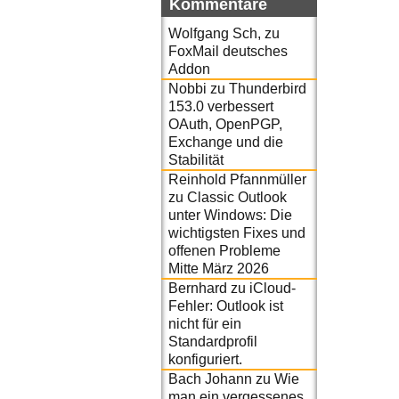
Kommentare
Wolfgang Sch,
zu
FoxMail deutsches
Addon
Nobbi
zu
Thunderbird
153.0 verbessert
OAuth, OpenPGP,
Exchange und die
Stabilität
Reinhold Pfannmüller
zu
Classic Outlook
unter Windows: Die
wichtigsten Fixes und
offenen Probleme
Mitte März 2026
Bernhard
zu
iCloud-
Fehler: Outlook ist
nicht für ein
Standardprofil
konfiguriert.
Bach Johann
zu
Wie
man ein vergessenes