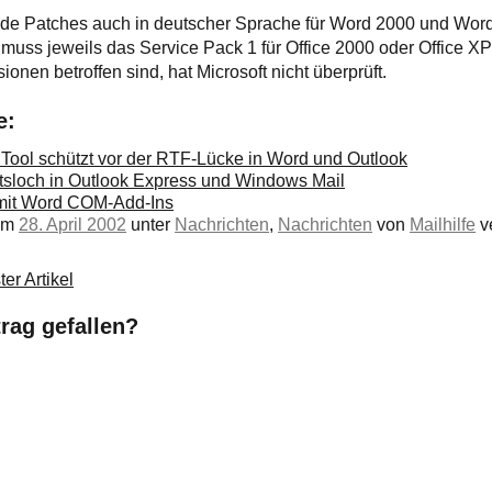
ende Patches auch in deutscher Sprache für Word 2000 und Word
uss jeweils das Service Pack 1 für Office 2000 oder Office XP i
onen betroffen sind, hat Microsoft nicht überprüft.
e:
 Tool schützt vor der RTF-Lücke in Word und Outlook
itsloch in Outlook Express und Windows Mail
 mit Word COM-Add-Ins
 am
28. April 2002
unter
Nachrichten
,
Nachrichten
von
Mailhilfe
ve
er Artikel
trag gefallen?