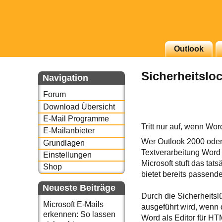
g erscheinenden Newsletter
Outlook
zu Thema Email für Sie
Sicherheitslo
Navigation
underbird oder auch
Forum
Download Übersicht
E-Mail Programme
Tritt nur auf, wenn Wo
E-Mailanbieter
Wer Outlook 2000 oder 
Grundlagen
Textverarbeitung Word
Einstellungen
Microsoft stuft das tat
Shop
bietet bereits passen
Neueste Beiträge
Durch die Sicherheitsl
Microsoft E-Mails
ausgeführt wird, wenn 
erkennen: So lassen
Word als Editor für HT