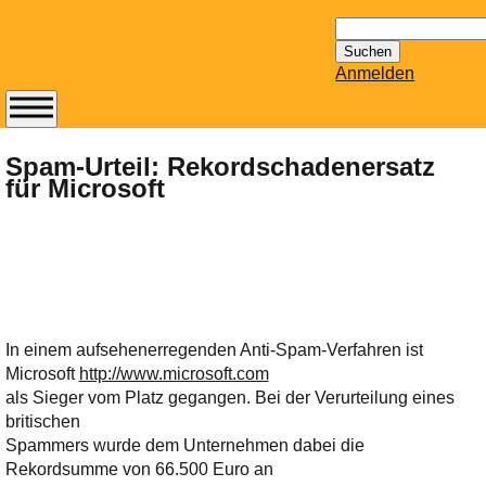
Suchen
nach:
Anmelden
Abonnieren Sie den
14-tägig
Spam-Urteil: Rekordschadenersatz
für Microsoft
erscheinenden
Newsletter von
Mailhilfe.de
kostenlos.
Der ständig aktuelle
Tipps zu Thema
Email für Sie
In einem aufsehenerregenden Anti-Spam-Verfahren ist
bereithält!
Microsoft
http://www.microsoft.com
Wie z.B. Outlook,
als Sieger vom Platz gegangen. Bei der Verurteilung eines
GMail, Thunderbird
britischen
oder auch
Spammers wurde dem Unternehmen dabei die
KuNoMail, usw.
Rekordsumme von 66.500 Euro an