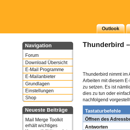
g erscheinenden Newsletter
Outlook
zu Thema Email für Sie
Thunderbird –
Navigation
underbird oder auch
Forum
Download Übersicht
E-Mail Programme
Thunderbird nimmt im A
E-Mailanbieter
Arbeiten mit diesem E-
Grundlagen
zu setzen. Es ist näml
Einstellungen
dies zu tun oder einfa
Shop
nachfolgend vorgestellt
Neueste Beiträge
Tastaturbefehle
Öffnen des Adress
Mail Merge Toolkit
erhält wichtiges
Antworten