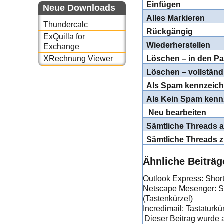
Einfügen
Neue Downloads
Alles Markieren
Thundercalc
Rückgängig
ExQuilla for
Wiederherstellen
Exchange
Löschen – in den Pa
XRechnung Viewer
Löschen – vollständ
Als Spam kennzeic
Als Kein Spam kenn
Neu bearbeiten
Sämtliche Threads 
Sämtliche Threads 
Ähnliche Beiträg
Outlook Express: Short
Netscape Mesenger: Sh
(Tastenkürzel)
Incredimail: Tastaturkür
Dieser Beitrag wurde