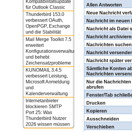
Kompatibilitätsupdate
Allen Antworten
für Outlook Classic
Neue Nachricht ver
Thunderbird 153.0
verbessert OAuth,
Nachricht im neuen 
OpenPGP, Exchange
Nachricht als Datei 
und die Stabilität
Nachricht archivier
Mail Merge Toolkit 7.5
Nachrichten suchen
erweitert
Konfigurationsverwaltung
Nachricht versende
und behebt
Nachricht später ve
Zeichensatzprobleme
Sämtliche Konten a
KUNOMAIL 3.4.5
Nachrichten versen
verbessert Leistung,
Microsoft Anmeldung
Nur die Nachrichten
abrufen
und
Kalenderverwaltung
Fenster/Tab schließ
Internetanbieter
Drucken
blockieren SMTP
Kopieren
Port 25: Was
Thunderbird Nutzer
Ausschneiden
2026 wissen müssen
Verschieben