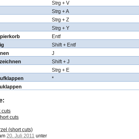
Strg + V
Strg + A
Strg + Z
Strg + Y
pierkorb
Entf
ig
Shift + Entf
hnen
J
zeichnen
Shift + J
Strg + E
aufklappen
*
zuklappen
e:
 cuts
ort cuts
zel (short cuts)
 am
20. Juli 2011
unter