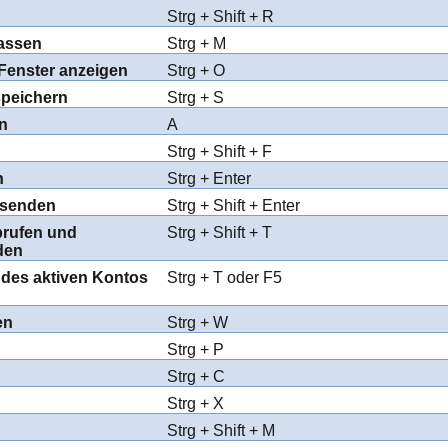
Strg + Shift + R
fassen
Strg + M
Fenster anzeigen
Strg + O
speichern
Strg + S
en
A
Strg + Shift + F
n
Strg + Enter
rsenden
Strg + Shift + Enter
brufen und
Strg + Shift + T
den
 des aktiven Kontos
Strg + T oder F5
en
Strg + W
Strg + P
Strg + C
Strg + X
Strg + Shift + M