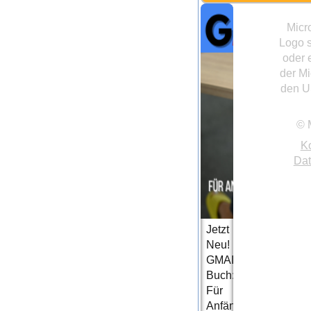
Micr
Logo 
oder 
der Mi
den U
© 
K
Dat
Jetzt
Neu!
GMAIL
Buch:
Für
Anfänger