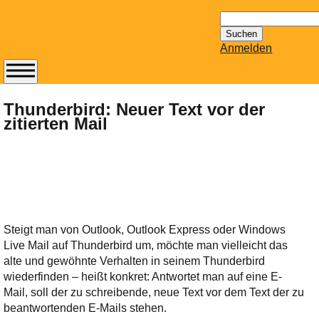
Suchen
nach:
Anmelden
Abonnieren Sie den
14-tägig
Thunderbird: Neuer Text vor der
zitierten Mail
erscheinenden
Newsletter von
Mailhilfe.de
kostenlos.
Der ständig aktuelle
Tipps zu Thema
Email für Sie
Steigt man von Outlook, Outlook Express oder Windows
bereithält!
Live Mail auf Thunderbird um, möchte man vielleicht das
Wie z.B. Outlook,
alte und gewöhnte Verhalten in seinem Thunderbird
GMail, Thunderbird
wiederfinden – heißt konkret: Antwortet man auf eine E-
oder auch
Mail, soll der zu schreibende, neue Text vor dem Text der zu
KuNoMail, usw.
beantwortenden E-Mails stehen.