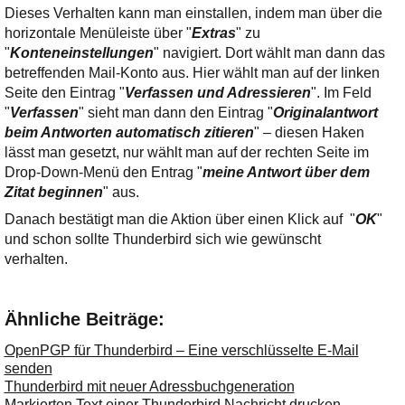
Ihre E-Mail
Dieses Verhalten kann man einstallen, indem man über die
Adresse:
horizontale Menüleiste über "
Extras
" zu
"
Konteneinstellungen
E-Mail
" navigiert. Dort wählt man dann das
betreffenden Mail-Konto aus. Hier wählt man auf der linken
Seite den Eintrag "
Verfassen und Adressieren
". Im Feld
"
Verfassen
" sieht man dann den Eintrag "
Originalantwort
E-Mail bestätigen
beim Antworten automatisch zitieren
" – diesen Haken
lässt man gesetzt, nur wählt man auf der rechten Seite im
Drop-Down-Menü den Entrag "
meine Antwort über dem
Zitat beginnen
" aus.
Danach bestätigt man die Aktion über einen Klick auf "
OK
"
und schon sollte Thunderbird sich wie gewünscht
verhalten.
Ähnliche Beiträge:
OpenPGP für Thunderbird – Eine verschlüsselte E-Mail
senden
Thunderbird mit neuer Adressbuchgeneration
Markierten Text einer Thunderbird Nachricht drucken