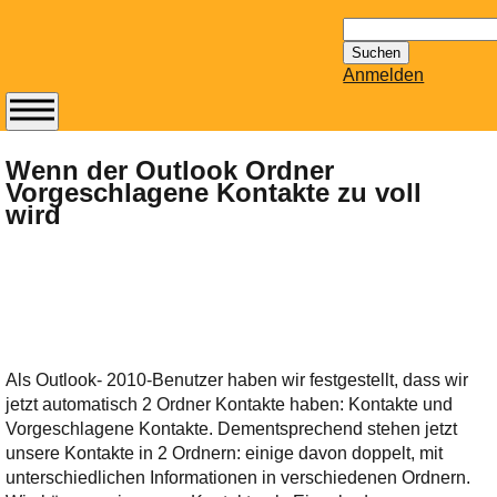
Suchen
nach:
Anmelden
Abonnieren Sie den
14-tägig
Wenn der Outlook Ordner
Vorgeschlagene Kontakte zu voll
erscheinenden
wird
Newsletter von
Mailhilfe.de
kostenlos.
Der ständig aktuelle
Tipps zu Thema
Email für Sie
bereithält!
Als Outlook- 2010-Benutzer haben wir festgestellt, dass wir
Wie z.B. Outlook,
jetzt automatisch 2 Ordner Kontakte haben: Kontakte und
GMail, Thunderbird
Vorgeschlagene Kontakte. Dementsprechend stehen jetzt
oder auch
unsere Kontakte in 2 Ordnern: einige davon doppelt, mit
KuNoMail, usw.
unterschiedlichen Informationen in verschiedenen Ordnern.