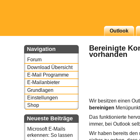
g erscheinenden Newsletter
Outlook
zu Thema Email für Sie
Bereinigte Ko
Navigation
vorhanden
underbird oder auch
Forum
Download Übersicht
E-Mail Programme
E-Mailanbieter
Grundlagen
Einstellungen
Wir besitzen einen Ou
Shop
bereinigen
Menüpunkt 
Das funktionierte herv
Neueste Beiträge
immer, bei Outlook sel
Microsoft E-Mails
Wir haben bereits den
erkennen: So lassen