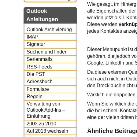
Wie gesagt, im Hinterg
Outlook
alle Eigenschaften der
werden jetzt als 1 Kont
Anleitungen
Diese werden
verknüp
Outlook Archivierung
jedes Kontaktes anzei
IMAP
Signatur
Dieser Menüpunkt ist d
Suchen und finden
gehören, die jedoch v
Serienmails
Google, Linkedln und
RSS-Feeds
Da diese externen Quel
Die PST
sich auch nicht in Out
Adressbuch
den Dreck auch nicht un
Formulare
Wirklich die doppelten
Regeln
Wenn Sie wirklich die
Verwaltung von
Outlook Add-Ins –
die bei schnell Kontakt
Einführung
eine der vielen dritten 
2003 zu 2010
Ähnliche Beiträg
Auf 2013 wechseln