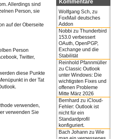
Kommentare
om. Allerdings sind
zelnen Person, sie
Wolfgang Sch,
zu
FoxMail deutsches
Addon
on auf der Oberseite
Nobbi
zu
Thunderbird
153.0 verbessert
OAuth, OpenPGP,
Exchange und die
selben Person
Stabilität
ebook, Twitter,
Reinhold Pfannmüller
zu
Classic Outlook
 werden diese Punkte
unter Windows: Die
enüpunkt in der Tat
wichtigsten Fixes und
Outlook.
offenen Probleme
Mitte März 2026
Bernhard
zu
iCloud-
ethode verwenden,
Fehler: Outlook ist
oder verwenden Sie
nicht für ein
Standardprofil
konfiguriert.
Bach Johann
zu
Wie
man ein vergessenes