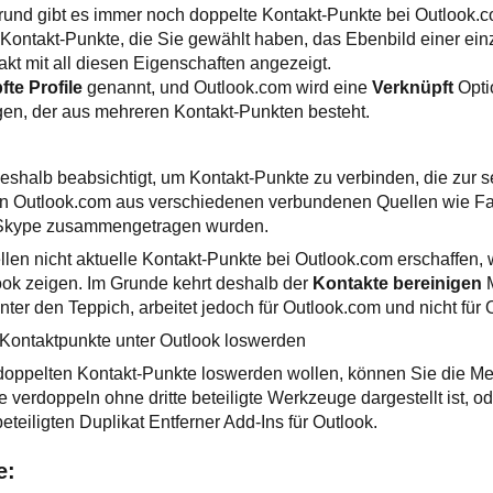
rund gibt es immer noch doppelte Kontakt-Punkte bei Outlook.c
 Kontakt-Punkte, die Sie gewählt haben, das Ebenbild einer ein
akt mit all diesen Eigenschaften angezeigt.
fte Profile
genannt, und Outlook.com wird eine
Verknüpft
Opti
gen, der aus mehreren Kontakt-Punkten besteht.
eshalb beabsichtigt, um Kontakt-Punkte zu verbinden, die zur 
on Outlook.com aus verschiedenen verbundenen Quellen wie Fac
 Skype zusammengetragen wurden.
len nicht aktuelle Kontakt-Punkte bei Outlook.com erschaffen,
look zeigen. Im Grunde kehrt deshalb der
Kontakte bereinigen
M
ter den Teppich, arbeitet jedoch für Outlook.com und nicht für 
 Kontaktpunkte unter Outlook loswerden
 doppelten Kontakt-Punkte loswerden wollen, können Sie die M
e verdoppeln ohne dritte beteiligte Werkzeuge dargestellt ist, 
beteiligten Duplikat Entferner Add-Ins für Outlook.
e: