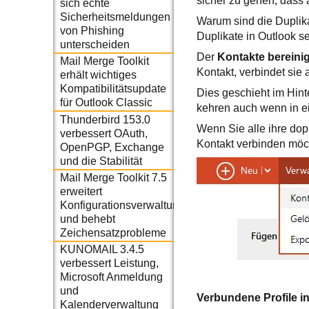
sicher zu gehen, dass a
sich echte
Sicherheitsmeldungen
Warum sind die Duplik
von Phishing
Duplikate in Outlook se
unterscheiden
Der
Kontakte bereini
Mail Merge Toolkit
Kontakt, verbindet sie 
erhält wichtiges
Kompatibilitätsupdate
Dies geschieht im Hint
für Outlook Classic
kehren auch wenn in e
Thunderbird 153.0
Wenn Sie alle ihre dop
verbessert OAuth,
Kontakt verbinden möch
OpenPGP, Exchange
und die Stabilität
Mail Merge Toolkit 7.5
erweitert
Konfigurationsverwaltung
und behebt
Zeichensatzprobleme
KUNOMAIL 3.4.5
verbessert Leistung,
Microsoft Anmeldung
und
Verbundene Profile i
Kalenderverwaltung