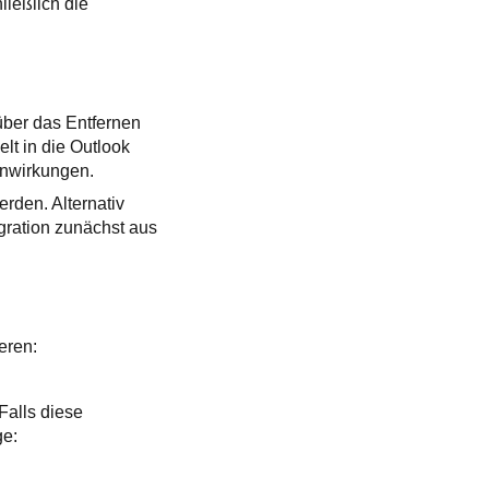
ließlich die
über das Entfernen
lt in die Outlook
enwirkungen.
erden. Alternativ
gration zunächst aus
eren:
Falls diese
ge: