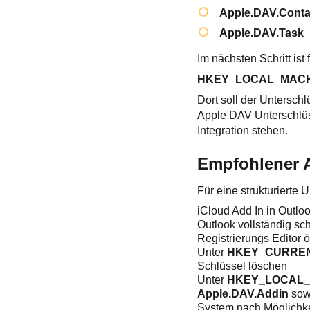
Apple.DAV.Conta
Apple.DAV.Task
Im nächsten Schritt ist
HKEY_LOCAL_MACHIN
Dort soll der Untersch
Apple DAV Unterschlüs
Integration stehen.
Empfohlener 
Für eine strukturierte
iCloud Add In in Outlo
Outlook vollständig sc
Registrierungs Editor ö
Unter
HKEY_CURRENT_
Schlüssel löschen
Unter
HKEY_LOCAL_MA
Apple.DAV.Addin
sowi
System nach Möglichke