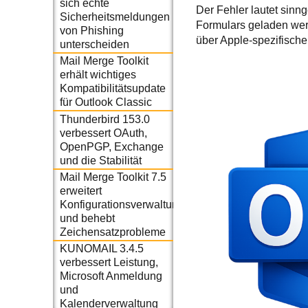
sich echte
Der Fehler lautet sinn
Sicherheitsmeldungen
Formulars geladen wer
von Phishing
über Apple-spezifisch
unterscheiden
Mail Merge Toolkit
erhält wichtiges
Kompatibilitätsupdate
für Outlook Classic
Thunderbird 153.0
verbessert OAuth,
OpenPGP, Exchange
und die Stabilität
Mail Merge Toolkit 7.5
erweitert
Konfigurationsverwaltung
und behebt
Zeichensatzprobleme
KUNOMAIL 3.4.5
verbessert Leistung,
Microsoft Anmeldung
und
Kalenderverwaltung