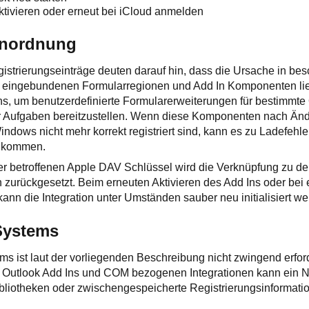
ktivieren oder erneut bei iCloud anmelden
inordnung
strierungseinträge deuten darauf hin, dass die Ursache in besc
kt eingebundenen Formularregionen und Add In Komponenten lie
, um benutzerdefinierte Formularerweiterungen für bestimmte 
r Aufgaben bereitzustellen. Wenn diese Komponenten nach Änd
indows nicht mehr korrekt registriert sind, kann es zu Ladefehl
n kommen.
er betroffenen Apple DAV Schlüssel wird die Verknüpfung zu d
zurückgesetzt. Beim erneuten Aktivieren des Add Ins oder bei
nn die Integration unter Umständen sauber neu initialisiert we
Systems
ms ist laut der vorliegenden Beschreibung nicht zwingend erford
 Outlook Add Ins und COM bezogenen Integrationen kann ein Neu
bliotheken oder zwischengespeicherte Registrierungsinformatio