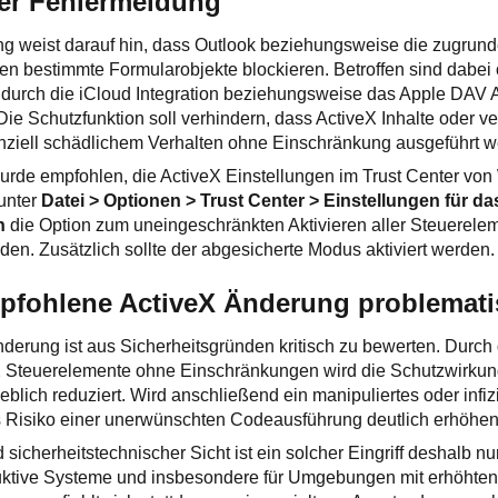
er Fehlermeldung
g weist darauf hin, dass Outlook beziehungsweise die zugrund
n bestimmte Formularobjekte blockieren. Betroffen sind dabei 
 durch die iCloud Integration beziehungsweise das Apple DAV A
e Schutzfunktion soll verhindern, dass ActiveX Inhalte oder v
ziell schädlichem Verhalten ohne Einschränkung ausgeführt w
rde empfohlen, die ActiveX Einstellungen im Trust Center vo
 unter
Datei > Optionen > Trust Center > Einstellungen für da
n
die Option zum uneingeschränkten Aktivieren aller Steuerele
en. Zusätzlich sollte der abgesicherte Modus aktiviert werden.
fohlene ActiveX Änderung problematis
derung ist aus Sicherheitsgründen kritisch zu bewerten. Durch
eX Steuerelemente ohne Einschränkungen wird die Schutzwirkun
eblich reduziert. Wird anschließend ein manipuliertes oder infi
as Risiko einer unerwünschten Codeausführung deutlich erhöhen
 sicherheitstechnischer Sicht ist ein solcher Eingriff deshalb n
oduktive Systeme und insbesondere für Umgebungen mit erhöhte