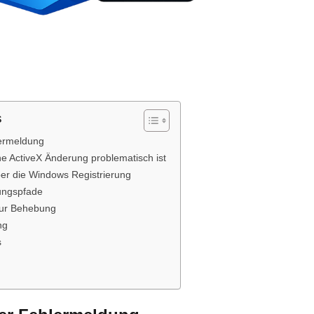
s
lermeldung
 ActiveX Änderung problematisch ist
ber die Windows Registrierung
rungspfade
zur Behebung
ng
s
: