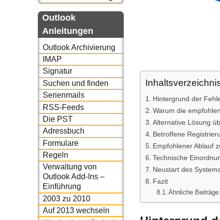
Outlook
Anleitungen
Outlook Archivierung
IMAP
Signatur
Inhaltsverzeichni
Suchen und finden
Serienmails
Hintergrund der Feh
RSS-Feeds
Warum die empfohlene
Die PST
Alternative Lösung ü
Adressbuch
Betroffene Registrie
Formulare
Empfohlener Ablauf 
Regeln
Technische Einordnu
Verwaltung von
Neustart des System
Outlook Add-Ins –
Fazit
Einführung
Ähnliche Beiträge
2003 zu 2010
Auf 2013 wechseln