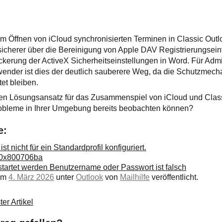
 Öffnen von iCloud synchronisierten Terminen in Classic Outlo
 sicherer über die Bereinigung von Apple DAV Registrierungsei
ckerung der ActiveX Sicherheitseinstellungen in Word. Für Admi
wender ist dies der deutlich sauberere Weg, da die Schutzmech
et bleiben.
en Lösungsansatz für das Zusammenspiel von iCloud und Class
obleme in Ihrer Umgebung bereits beobachten können?
e:
st nicht für ein Standardprofil konfiguriert.
r 0x800706ba
startet werden Benutzername oder Passwort ist falsch
 am
4. März 2026
unter
Outlook
von
Mailhilfe
veröffentlicht.
er Artikel