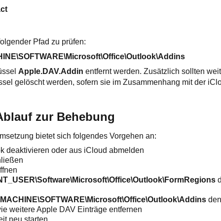
ct
 folgender Pfad zu prüfen:
E\SOFTWARE\Microsoft\Office\Outlook\Addins
lüssel
Apple.DAV.Addin
entfernt werden. Zusätzlich sollten we
sel gelöscht werden, sofern sie im Zusammenhang mit der iCl
Ablauf zur Behebung
 Umsetzung bietet sich folgendes Vorgehen an:
ok deaktivieren oder aus iCloud abmelden
hließen
ffnen
USER\Software\Microsoft\Office\Outlook\FormRegions
d
CHINE\SOFTWARE\Microsoft\Office\Outlook\Addins
den
e weitere Apple DAV Einträge entfernen
it neu starten