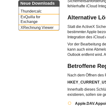
Sicherheitsanforderunge
Neue Downloads
fehlerhafte iCloud Integ
Thundercalc
Alternative L
ExQuilla for
Exchange
Statt die ActiveX Sich
XRechnung Viewer
bestimmter Apple bezog
Integration des iCloud
Vor der Bearbeitung der
kann auch eine Abmeldu
Outlook entfernt wird.
Betroffene Re
Nach dem Öffnen des Re
HKEY_CURRENT_USER\
Innerhalb dieses Schl
existieren, sollen sie
Apple.DAV.Appo