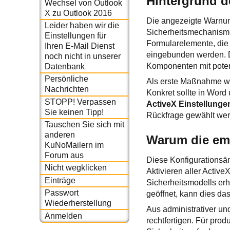
Hintergrund d
Wechsel von Outlook
X zu Outlook 2016
Die angezeigte Warnun
Leider haben wir die
Sicherheitsmechanisme
Einstellungen für
Formularelemente, die
Ihren E-Mail Dienst
eingebunden werden. Di
noch nicht in unserer
Komponenten mit poten
Datenbank
Persönliche
Als erste Maßnahme wu
Nachrichten
Konkret sollte in Word
STOPP! Verpassen
ActiveX Einstellunge
Sie keinen Tipp!
Rückfrage gewählt werd
Tauschen Sie sich mit
anderen
Warum die emp
KuNoMailern im
Forum aus
Diese Konfigurationsän
Nicht wegklicken
Aktivieren aller Activ
Einträge
Sicherheitsmodells erh
Passwort
geöffnet, kann dies d
Wiederherstellung
Aus administrativer und
Anmelden
rechtfertigen. Für pr