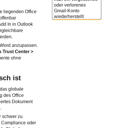
oder verlorenes
Gmail-Konto
e liegenden Office
wiederherstellt
offenbar
dd In in Outlook
ergleichbare
erden.
n Word anzupassen.
s Trust Center >
mente ohne
ch ist
 das globale
g des Office
ziertes Dokument
.
ur schwer zu
n Compliance oder