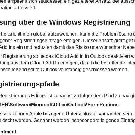
n empfiehlt sich stattdessen ein gezielterer Ansatz, der aussch
ration adressiert.
ösung über die Windows Registrierung
erheitsrichtlinien global aufzuweichen, kann die Problemlösung 
ener Registrierungseinträge erfolgen. Dieser Ansatz greift gezie
 Add Ins ein und reduziert damit das Risiko unerwünschter Neb
 Registrierung sollte das iCloud Add In in Outlook deaktiviert w
ng aus dem iCloud Add In erfolgen, damit die betreffende Inte
 Anschließend sollte Outlook vollständig geschlossen werden.
gistrierungspfade
gistrierungs Editors ist zunächst zu folgendem Pfad zu navigi
Software\Microsoft\Office\Outlook\FormRegions
üssels können Apple bezogene Unterschlüssel vorhanden sein. 
 gelöscht werden. Genannt werden insbesondere folgende Einträ
intment