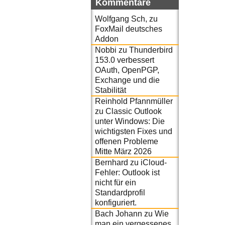
Kommentare
Wolfgang Sch,
zu
FoxMail deutsches
Addon
Nobbi
zu
Thunderbird
153.0 verbessert
OAuth, OpenPGP,
Exchange und die
Stabilität
Reinhold Pfannmüller
zu
Classic Outlook
unter Windows: Die
wichtigsten Fixes und
offenen Probleme
Mitte März 2026
Bernhard
zu
iCloud-
Fehler: Outlook ist
nicht für ein
Standardprofil
konfiguriert.
Bach Johann
zu
Wie
man ein vergessenes