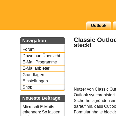
Outlook
g erscheinenden Newsletter
Classic Outlo
zu Thema Email für Sie
Navigation
steckt
Forum
underbird oder auch
Download Übersicht
E-Mail Programme
E-Mailanbieter
Grundlagen
Einstellungen
Shop
Nutzer von Classic Out
Outlook synchronisier
Neueste Beiträge
Sicherheitsgründen ei
darauf hin, dass Outl
Microsoft E-Mails
erkennen: So lassen
Formularinhalte blocki