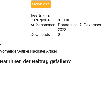
Ihre E-Mail
Download
Adresse:
E-Mail
free-trial_2
Dateigröße
0.1 MiB
Aufgenommen
Donnerstag, 7. Dezember
2023
E-Mail bestätigen
Downloads
0
-
Vorheriger Artikel
Nächster Artikel
Hat Ihnen der Beitrag gefallen?