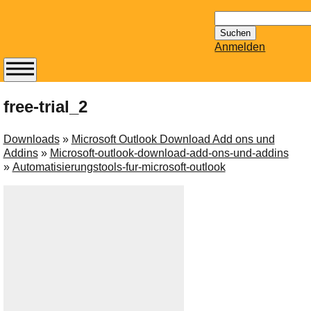
Suchen
nach:
Anmelden
Abonnieren Sie den
14-tägig
free-trial_2
erscheinenden
Newsletter von
Downloads
»
Microsoft Outlook Download Add ons und
Mailhilfe.de
Addins
»
Microsoft-outlook-download-add-ons-und-addins
kostenlos.
»
Automatisierungstools-fur-microsoft-outlook
Der ständig aktuelle
Tipps zu Thema
Email für Sie
bereithält!
Wie z.B. Outlook,
GMail, Thunderbird
oder auch
KuNoMail, usw.