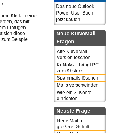
en.
Das neue Outlook
Power User Buch,
nem Klick in eine
jetzt kaufen
rden, das mit
dem Einfügen
Neue KuNoMail
t sich diese
o zum Beispiel
Fragen
Alte KuNoMail
.
Version löschen
KuNoMail bringt PC
zum Absturz
Spammails löschen
Mails verschwinden
Wie ein 2. Konto
einrichten
Neuste Frage
Neue Mail mit
größerer Schrift