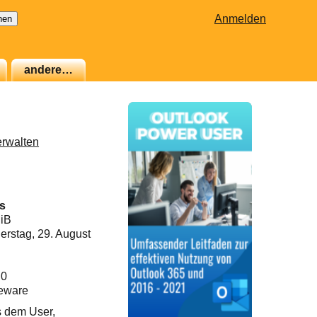
Anmelden
andere…
erwalten
s
MiB
rstag, 29. August
.0
eware
s dem User,