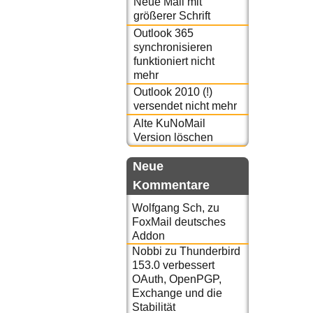
Neue Mail mit
größerer Schrift
Outlook 365
synchronisieren
funktioniert nicht
mehr
Outlook 2010 (!)
versendet nicht mehr
Alte KuNoMail
Version löschen
Neue
Kommentare
Wolfgang Sch,
zu
FoxMail deutsches
Addon
Nobbi
zu
Thunderbird
153.0 verbessert
OAuth, OpenPGP,
Exchange und die
Stabilität