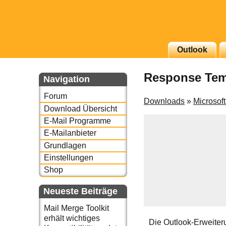
g erscheinenden Newsletter
Outlook
zu Thema Email für Sie
Response Tem
Navigation
underbird oder auch
Forum
Downloads
»
Microsof
Download Übersicht
E-Mail Programme
E-Mailanbieter
Grundlagen
Einstellungen
Shop
Neueste Beiträge
Mail Merge Toolkit
erhält wichtiges
Die Outlook-Erweiter