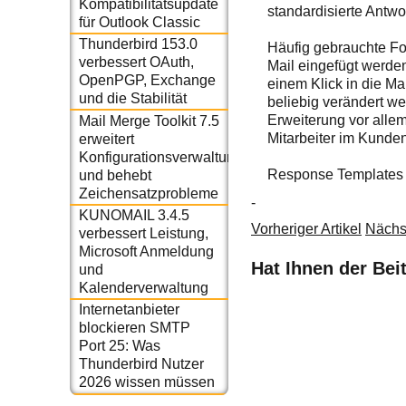
Kompatibilitätsupdate
standardisierte Antw
für Outlook Classic
Thunderbird 153.0
Häufig gebrauchte Fo
verbessert OAuth,
Mail eingefügt werd
OpenPGP, Exchange
einem Klick in die M
und die Stabilität
beliebig verändert w
Erweiterung vor allem
Mail Merge Toolkit 7.5
Mitarbeiter im Kunden
erweitert
Konfigurationsverwaltung
Response Templates i
und behebt
Zeichensatzprobleme
-
KUNOMAIL 3.4.5
Vorheriger Artikel
Nächst
verbessert Leistung,
Microsoft Anmeldung
Hat Ihnen der Bei
und
Kalenderverwaltung
Internetanbieter
blockieren SMTP
Port 25: Was
Thunderbird Nutzer
2026 wissen müssen