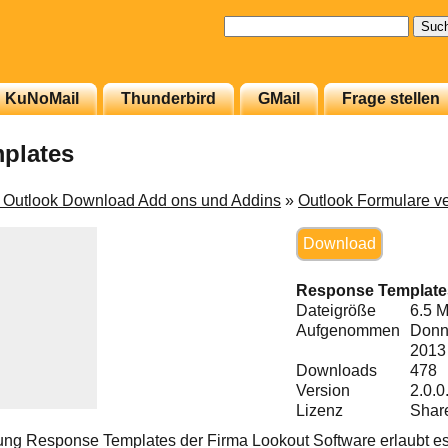
Suchen
nach:
KuNoMail
Thunderbird
GMail
Frage stellen
plates
t Outlook Download Add ons und Addins
»
Outlook Formulare v
Download
Response Template
Dateigröße
6.5 
Aufgenommen
Donne
2013
Downloads
478
Version
2.0.0
Lizenz
Shar
ung Response Templates der Firma Lookout Software erlaubt e