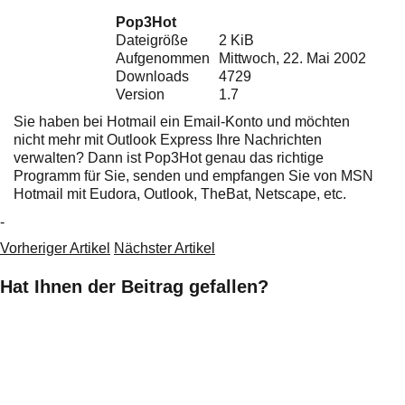
Ihre E-Mail
Pop3Hot
Adresse:
Dateigröße
2 KiB
E-Mail
Aufgenommen
Mittwoch, 22. Mai 2002
Downloads
4729
Version
1.7
E-Mail bestätigen
Sie haben bei Hotmail ein Email-Konto und möchten
nicht mehr mit Outlook Express Ihre Nachrichten
verwalten? Dann ist Pop3Hot genau das richtige
Programm für Sie, senden und empfangen Sie von MSN
Hotmail mit Eudora, Outlook, TheBat, Netscape, etc.
-
Vorheriger Artikel
Nächster Artikel
Hat Ihnen der Beitrag gefallen?