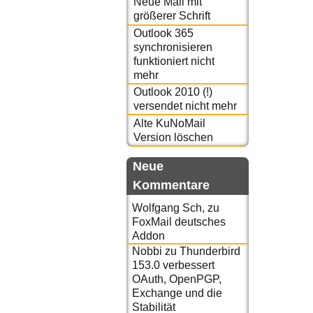
Neue Mail mit
größerer Schrift
Outlook 365
synchronisieren
funktioniert nicht
mehr
Outlook 2010 (!)
versendet nicht mehr
Alte KuNoMail
Version löschen
Neue
Kommentare
Wolfgang Sch,
zu
FoxMail deutsches
Addon
Nobbi
zu
Thunderbird
153.0 verbessert
OAuth, OpenPGP,
Exchange und die
Stabilität