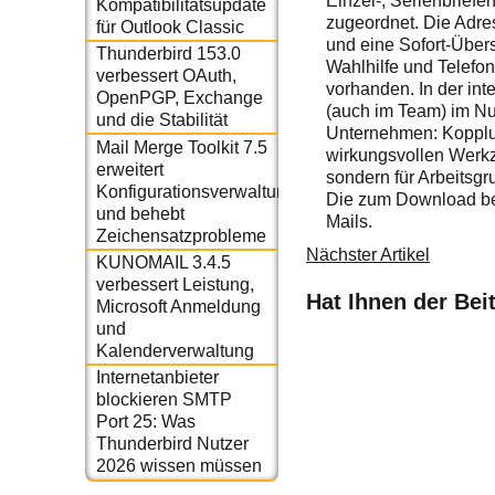
Einzel-, Serienbriefe
Kompatibilitätsupdate
zugeordnet. Die Adre
für Outlook Classic
und eine Sofort-Übers
Thunderbird 153.0
Wahlhilfe und Telefon
verbessert OAuth,
vorhanden. In der in
OpenPGP, Exchange
(auch im Team) im Nu.
und die Stabilität
Unternehmen: Kopplu
Mail Merge Toolkit 7.5
wirkungsvollen Werkze
erweitert
sondern für Arbeitsg
Konfigurationsverwaltung
Die zum Download ber
und behebt
Mails.
Zeichensatzprobleme
Nächster Artikel
KUNOMAIL 3.4.5
verbessert Leistung,
Hat Ihnen der Bei
Microsoft Anmeldung
und
Kalenderverwaltung
Internetanbieter
blockieren SMTP
Port 25: Was
Thunderbird Nutzer
2026 wissen müssen