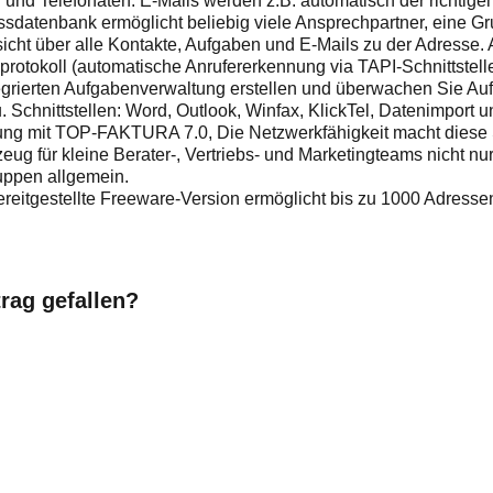
n und Telefonaten. E-Mails werden z.B. automatisch der richtig
ssdatenbank ermöglicht beliebig viele Ansprechpartner, eine G
icht über alle Kontakte, Aufgaben und E-Mails zu der Adresse.
protokoll (automatische Anrufererkennung via TAPI-Schnittstelle
tegrierten Aufgabenverwaltung erstellen und überwachen Sie A
 Schnittstellen: Word, Outlook, Winfax, KlickTel, Datenimport u
ng mit TOP-FAKTURA 7.0, Die Netzwerkfähigkeit macht diese 
ug für kleine Berater-, Vertriebs- und Marketingteams nicht n
ruppen allgemein.
eitgestellte Freeware-Version ermöglicht bis zu 1000 Adresse
trag gefallen?