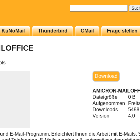
Suchen
nach:
KuNoMail
Thunderbird
GMail
Frage stellen
ILOFFICE
ols
Download
AMICRON-MAILOFF
Dateigröße
0 B
Aufgenommen
Freit
Downloads
5488
Version
4.0
- und E-Mail-Programm. Erleichtert Ihnen die Arbeit mit E-Mails, 