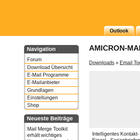
g erscheinenden Newsletter
Outlook
zu Thema Email für Sie
AMICRON-MA
Navigation
underbird oder auch
Forum
Downloads
»
Email To
Download Übersicht
E-Mail Programme
E-Mailanbieter
Grundlagen
Einstellungen
Shop
Neueste Beiträge
Mail Merge Toolkit
Intelligentes Kontakt
erhält wichtiges