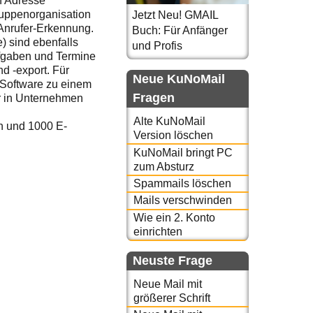
en Adresse
ruppenorganisation
Jetzt Neu! GMAIL
 Anrufer-Erkennung.
Buch: Für Anfänger
) sind ebenfalls
und Profis
ufgaben und Termine
nd -export. Für
Neue KuNoMail
Software zu einem
Fragen
ur in Unternehmen
Alte KuNoMail
n und 1000 E-
Version löschen
KuNoMail bringt PC
zum Absturz
Spammails löschen
Mails verschwinden
Wie ein 2. Konto
einrichten
Neuste Frage
Neue Mail mit
größerer Schrift