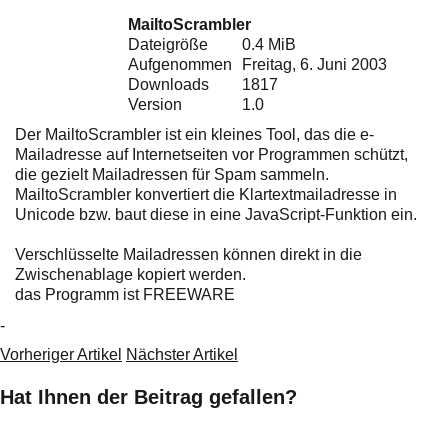
Ihre E-Mail
MailtoScrambler
Adresse:
Dateigröße
0.4 MiB
E-Mail
Aufgenommen
Freitag, 6. Juni 2003
Downloads
1817
Version
1.0
E-Mail bestätigen
Der MailtoScrambler ist ein kleines Tool, das die e-
Mailadresse auf Internetseiten vor Programmen schützt,
die gezielt Mailadressen für Spam sammeln.
MailtoScrambler konvertiert die Klartextmailadresse in
Unicode bzw. baut diese in eine JavaScript-Funktion ein.
Verschlüsselte Mailadressen können direkt in die
Zwischenablage kopiert werden.
das Programm ist FREEWARE
-
Vorheriger Artikel
Nächster Artikel
Hat Ihnen der Beitrag gefallen?